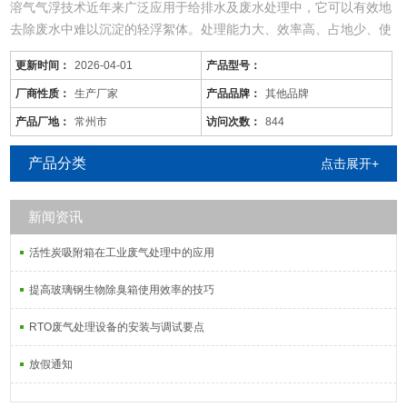
溶气气浮技术近年来广泛应用于给排水及废水处理中，它可以有效地
去除废水中难以沉淀的轻浮絮体。处理能力大、效率高、占地少、使
用范围广。
更新时间：
2026-04-01
产品型号：
工业污水处理设备采用世界上先进的生物处理工艺，集去除BOD5、
COD、NH3-N于一身，是目前的污水处理设备。它被广泛的应用于宾
厂商性质：
生产厂家
产品品牌：
其他品牌
馆、别墅小区及居民住宅小区的生活污水和与之相似的工业有机污水
产品厂地：
常州市
访问次数：
844
处理处理后出水能达到国家污水综合排放标准GB8978-
产品分类
点击展开+
新闻资讯
活性炭吸附箱在工业废气处理中的应用
提高玻璃钢生物除臭箱使用效率的技巧
RTO废气处理设备的安装与调试要点
放假通知