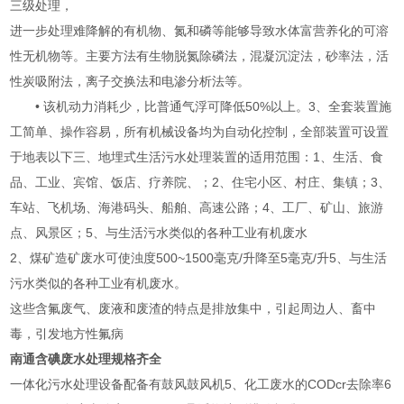
三级处理，
进一步处理难降解的有机物、氮和磷等能够导致水体富营养化的可溶
性无机物等。主要方法有生物脱氮除磷法，混凝沉淀法，砂率法，活
性炭吸附法，离子交换法和电渗分析法等。
• 该机动力消耗少，比普通气浮可降低50%以上。3、全套装置施
工简单、操作容易，所有机械设备均为自动化控制，全部装置可设置
于地表以下三、地埋式生活污水处理装置的适用范围：1、生活、食
品、工业、宾馆、饭店、疗养院、；2、住宅小区、村庄、集镇；3、
车站、飞机场、海港码头、船舶、高速公路；4、工厂、矿山、旅游
点、风景区；5、与生活污水类似的各种工业有机废水
2、煤矿造矿废水可使浊度500~1500毫克/升降至5毫克/升5、与生活
污水类似的各种工业有机废水。
这些含氟废气、废液和废渣的特点是排放集中，引起周边人、畜中
毒，引发地方性氟病
南通含碘废水处理规格齐全
一体化污水处理设备配备有鼓风鼓风机5、化工废水的CODcr去除率6