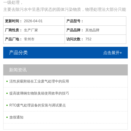
一级处理，
主要去除污水中呈悬浮状态的固体污染物质，物理处理法大部分只能
完成一级处理的要求。经过一级处理的污水，BOD一般可去除30%左
更新时间：
2026-04-01
产品型号：
右，达不到排放标准。一级处理属于二级处理的预处理。
二级处理，
厂商性质：
生产厂家
产品品牌：
其他品牌
主要去除污水中呈胶体和溶解状态的有机污染物质(BOD，COD物
产品厂地：
常州市
访问次数：
752
质)，去除率可达90%以上，使有机污染物达到排放标准。
三级处理，
产品分类
点击展开+
进一步处理难降解的有机物、氮和磷
新闻资讯
活性炭吸附箱在工业废气处理中的应用
提高玻璃钢生物除臭箱使用效率的技巧
RTO废气处理设备的安装与调试要点
放假通知