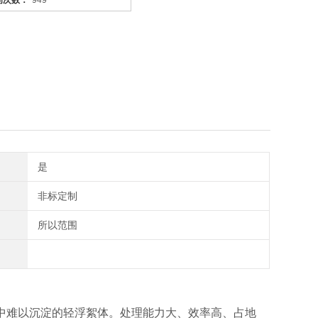
问次数：
949
是
非标定制
所以范围
中难以沉淀的轻浮絮体。处理能力大、效率高、占地