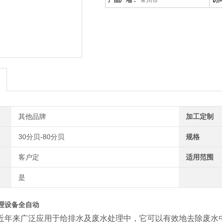
产品厂地：
常州市
访
2、本产品按室内排水体制的洗涤废
其他品牌
加工定制
30分贝-80分贝
规格
客户定
适用范围
是
理设备全自动
近年来广泛应用于给排水及废水处理中，它可以有效地去除废水