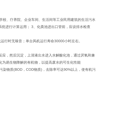
校、疗养院、企业车间、生活间等工业民用建筑的生活污水
统进行计算运用； 3、化粪池进出口管前，应设排水检查
运行时无噪音；单台风机运行寿命30000小时左右。
反应，然后沉淀，上清液出水进入水解酸化池，通过厌氧和兼
化为易生物降解的有机物，以提高废水的可生化性能
物质(BOD，COD物质)，去除率可达90%以上，使有机污