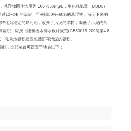
物固体浓度为 100~350mg/L，生化耗氧量（BOD5）
池经过12~24h的沉淀，可去除50%~60%的悬浮物。沉淀下来的
泥转化为稳定的熟污泥，改变了污泥的结构，降低了污泥的含
按《建筑给水排水设计规范(GB50015-2003)第4.8.
系统，化粪池容积还应包括贮存污泥的容积。
控制，全部装置可设置于地表以下；