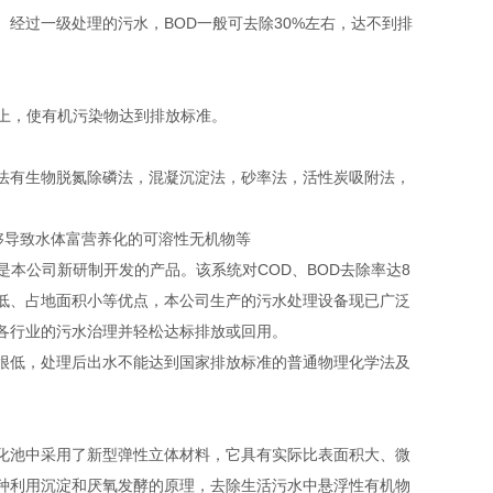
经过一级处理的污水，BOD一般可去除30%左右，达不到排
以上，使有机污染物达到排放标准。
法有生物脱氮除磷法，混凝沉淀法，砂率法，活性炭吸附法，
能够导致水体富营养化的可溶性无机物等
是本公司新研制开发的产品。该系统对COD、BOD去除率达8
用低、占地面积小等优点，本公司生产的污水处理设备现已广泛
各行业的污水治理并轻松达标排放或回用。
很低，处理后出水不能达到国家排放标准的普通物理化学法及
化池中采用了新型弹性立体材料，它具有实际比表面积大、微
种利用沉淀和厌氧发酵的原理，去除生活污水中悬浮性有机物