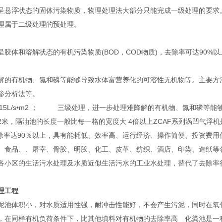
呈悬浮状态的固体污染物质，物理处理法大部分只能完成一级处理的要求。
理属于二级处理的预处理。
呈胶体和溶解状态的有机污染物质(BOD，COD物质)，去除率可达90%
解的有机物、氮和磷等能够导致水体富营养化的可溶性无机物等。主要方
渗分析法等。
4-15L/s•m2 ； 三级处理，进一步处理难降解的有机物、氮和磷等
2米，隔油池的长度一般比每一格的宽度大 4倍以上ZCAF系列涡凹气浮机
去除率达90％以上，具有能耗低、效率高、运行经济、操作简便、投资费
、食品、、屠宰、骨胶、明胶、化工、皮革、纺织、酒店、印染、造纸等
各小区的生活污水处理及水质近似生活污水的工业水处理，替代了去除率
理工程
泥池体积小，对水质适用性强，耐冲击性能好，不会产生污泥，同时在氧
，在同样有机负荷条件下，比其他填料对有机物的去除率高 化粪池是一