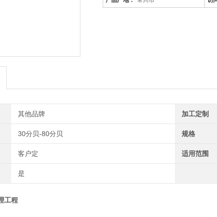
产品厂地：
常州市
访
其他品牌
加工定制
30分贝-80分贝
规格
客户定
适用范围
是
理工程