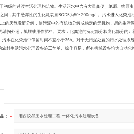
于初级的过渡生活处理构筑物。生活污水中含有大量粪便、纸屑、病原虫，悬浮
g/L之间，其中悬浮性的生化耗氧量BOD5为50~200mg/L。污水进入化粪
以上的厌氧发酵分解，使污泥中的有机物分解成稳定的无机物，易的生污
清掏外运，填埋或用作肥料。要求：化粪池的沉淀部分和腐化部分的计算容积，应
条确定。污水在化粪池中停留时间不宜小于36h。对于无污泥处置的污水处理
农村生活污水处理设备施工简单、操作容易，所有机械设备均为自动化
品：