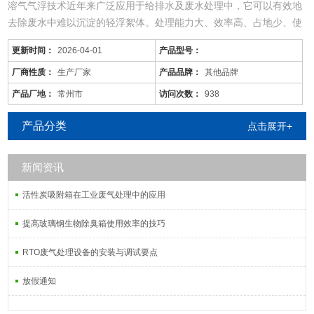
溶气气浮技术近年来广泛应用于给排水及废水处理中，它可以有效地
去除废水中难以沉淀的轻浮絮体。处理能力大、效率高、占地少、使
用范围广。
更新时间：
2026-04-01
产品型号：
7 、可建成封闭式厂房，减少臭气、噪声对周围环境的影响，视觉感
官效果好；
厂商性质：
生产厂家
产品品牌：
其他品牌
经过一级处理的污水，BOD一般可去除30%左右，达不到排放标准
产品厂地：
常州市
访问次数：
938
小型屠宰污水处理设备包含多种设备，其中化粪池起到一定的储存处
理作用，但现有出水浓度依然很高，并且夹带
产品分类
点击展开+
新闻资讯
活性炭吸附箱在工业废气处理中的应用
提高玻璃钢生物除臭箱使用效率的技巧
RTO废气处理设备的安装与调试要点
放假通知