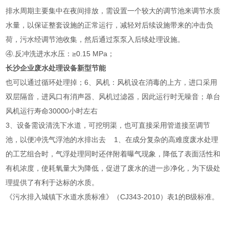
排水周期主要集中在夜间排放，需设置一个较大的调节池来调节水质
水量，以保证整套设施的正常运行，减轻对后续设施带来的冲击负
荷，污水经调节池收集，然后通过泵泵入后续处理设施。
④.反冲洗进水水压：≥0.15 MPa；
长沙企业废水处理设备新型节能
也可以通过循环处理掉；6、风机：风机设在消毒的上方，进口采用
双层隔音，进风口有消声器、风机过滤器，因此运行时无噪音；单台
风机运行寿命30000小时左右
3、设备需设清洗下水道，可挖明渠，也可直接采用管道接至调节
池，以便冲洗气浮池的水排出去 1、在成分复杂的高难度废水处理
的工艺组合时，气浮处理同时还伴附着曝气现象，降低了表面活性和
有机浓度，使耗氧量大为降低，促进了废水的进一步净化，为下级处
理提供了有利于达标的水质。
《污水排入城镇下水道水质标准》（CJ343-2010）表1的B级标准。