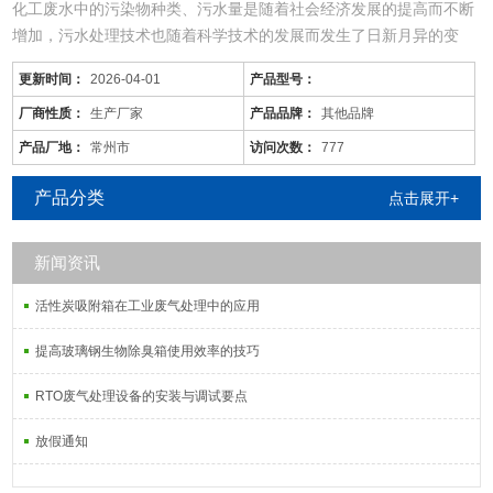
化工废水中的污染物种类、污水量是随着社会经济发展的提高而不断
增加，污水处理技术也随着科学技术的发展而发生了日新月异的变
化，同时，旧的污水处理技术也不断被革新和发展着。尤其现在的化
更新时间：
2026-04-01
产品型号：
工废水中的污染物是多种多样的，往往用一种工艺是不能将废水中所
有的污染物去除殆尽的。用物化工艺将化工废水处理到排放标准难度
厂商性质：
生产厂家
产品品牌：
其他品牌
很大，而且运行成本较高；化工废水含较多的难降解有机物，可生化
产品厂地：
常州市
访问次数：
777
性差，而且
产品分类
点击展开+
新闻资讯
活性炭吸附箱在工业废气处理中的应用
提高玻璃钢生物除臭箱使用效率的技巧
RTO废气处理设备的安装与调试要点
放假通知