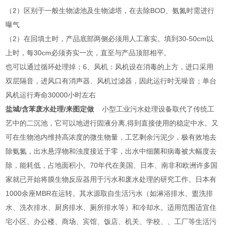
（2）区别于一般生物滤池及生物滤塔，在去除BOD、氨氮时需进行
曝气
（2）在回填土时，产品底部两侧必须用人工塞实。填到30-50cm以
上时，每30cm必须夯实一次，直至与产品顶部相平。
也可以通过循环处理掉；6、风机：风机设在消毒的上方，进口采用
双层隔音，进风口有消声器、风机过滤器，因此运行时无噪音；单台
风机运行寿命30000小时左右
盐城/含苯废水处理/来图定做
小型工业污水处理设备取代了传统工
艺中的二沉池，它可以地进行固液分离,得到直接使用的稳定中水。又
可在生物池内维持高浓度的微生物量，工艺剩余污泥少，极有效地去
除氨氮，出水悬浮物和浊度接近于零，出水中细菌和病毒被大幅度去
除，能耗低，占地面积小。70年代在美国、日本、南非和欧洲许多国
家就已开始将膜生物反应器用于污水和废水处理的研究工作。日本有
1000余座MBR在运转。其水源取自生活污水（如淋浴排水、盥洗排
水、洗衣排水、厨房排水、厕所排水等）和冷却水。适用范围适宜住
宅小区、办公楼、商场、宾馆、饭店、机关、学校、、工厂等生活污