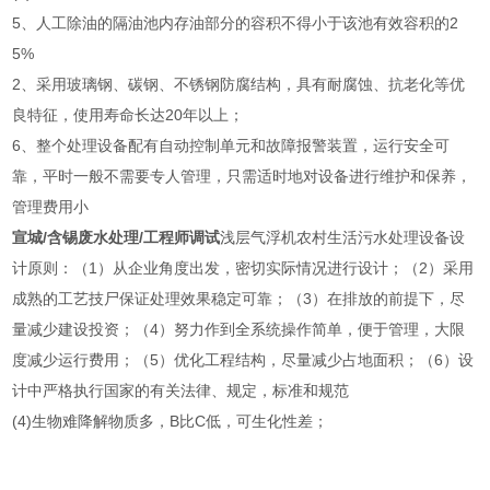
5、人工除油的隔油池内存油部分的容积不得小于该池有效容积的2
5%
2、采用玻璃钢、碳钢、不锈钢防腐结构，具有耐腐蚀、抗老化等优
良特征，使用寿命长达20年以上；
6、整个处理设备配有自动控制单元和故障报警装置，运行安全可
靠，平时一般不需要专人管理，只需适时地对设备进行维护和保养，
管理费用小
宣城/含锡废水处理/工程师调试
浅层气浮机农村生活污水处理设备设
计原则：（1）从企业角度出发，密切实际情况进行设计；（2）采用
成熟的工艺技尸保证处理效果稳定可靠；（3）在排放的前提下，尽
量减少建设投资；（4）努力作到全系统操作简单，便于管理，大限
度减少运行费用；（5）优化工程结构，尽量减少占地面积；（6）设
计中严格执行国家的有关法律、规定，标准和规范
(4)生物难降解物质多，B比C低，可生化性差；