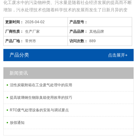
化工废水中的污染物种类、污水量是随着社会经济发展的提高而不断
增加，污水处理技术也随着科学技术的发展而发生了日新月异的变
化，同时，旧的污水处理技术也不断被革新和发展着。尤其现在的化
更新时间：
2026-04-02
产品型号：
工废水中的污染物是多种多样的，往往用一种工艺是不能将废水中所
有的污染物去除殆尽的。用物化工艺将化工废水处理到排放标准难度
厂商性质：
生产厂家
产品品牌：
其他品牌
很大，而且运行成本较高；化工废水含较多的难降解有机物，可生化
产品厂地：
常州市
访问次数：
889
性差，而
产品分类
点击展开+
新闻资讯
活性炭吸附箱在工业废气处理中的应用
提高玻璃钢生物除臭箱使用效率的技巧
RTO废气处理设备的安装与调试要点
放假通知