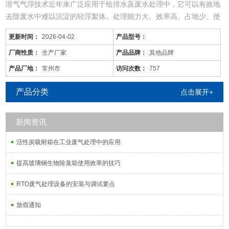
溶气气浮技术近年来广泛应用于给排水及废水处理中，它可以有效地
去除废水中难以沉淀的轻浮絮体。处理能力大、效率高、占地少、使
用范围广。
更新时间：
2026-04-02
产品型号：
隔油池的设计依据
钢结构池采用国内的互穿网络防腐涂料进行防腐
厂商性质：
生产厂家
产品品牌：
其他品牌
一．小型污水处理设备产品功能
产品厂地：
常州市
访问次数：
757
臭氧催化氧化塔，也称为臭氧反应器、臭氧混合塔、臭氧投加装置
等，是实现臭氧氧化反应的关键装置。目前传统装置中，均主要采用
产品分类
点击展开+
曝气管、曝气头、汽水混合器等设
新闻资讯
活性炭吸附箱在工业废气处理中的应用
提高玻璃钢生物除臭箱使用效率的技巧
RTO废气处理设备的安装与调试要点
放假通知