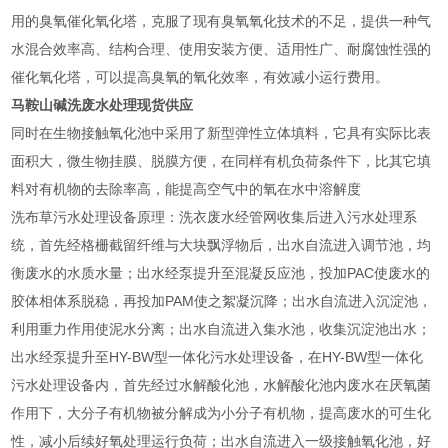
用的臭氧催化氧化塔，克服了现有臭氧氧化技术的不足，提供一种气
水混合效率高、结构合理、使用安装方便、适用性广、耐腐蚀性强的
催化氧化塔，可以提高臭氧的氧化效率，有效减小运行费用。
马鞍山碱洗废水处理现货供应
同时在生物接触氧化池中采用了新型弹性立体填料，它具有实际比表
面积大，微生物挂膜、脱膜方便，在同样有机负荷条件下，比其它填
料对有机物的去除率高，能提高空气中的氧在水中溶解度
洗布草污水处理设备原理：洗衣废水经管网收集后进入污水处理系
统，首先经格栅截留纤维与大块飘浮物后，出水自流进入调节池，均
衡废水的水质水量；出水经泵提升至混凝反应池，投加PAC使废水的
胶体相体系脱稳，再投加PAM使之絮凝沉降；出水自流进入沉淀池，
利用重力作用使泥水分离；出水自流进入集水池，收集沉淀池出水；
出水经泵提升至HY-BW型一体化污水处理设备，在HY-BW型一体化
污水处理设备内，首先经过水解酸化池，水解酸化池内废水在厌氧菌
作用下，大分子有机物被分解成为小分子有机物，提高废水的可生化
性，减小后续好氧处理运行负荷；出水自流进入一级接触氧化池，好