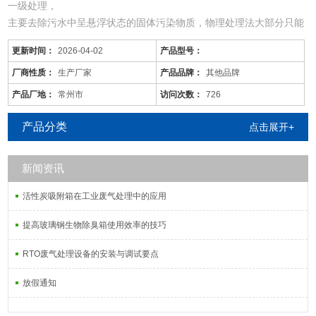
一级处理，
主要去除污水中呈悬浮状态的固体污染物质，物理处理法大部分只能
完成一级处理的要求。经过一级处理的污水，BOD一般可去除30%左
更新时间：
2026-04-02
产品型号：
右，达不到排放标准。一级处理属于二级处理的预处理。
二级处理，
厂商性质：
生产厂家
产品品牌：
其他品牌
主要去除污水中呈胶体和溶解状态的有机污染物质(BOD，COD物
产品厂地：
常州市
访问次数：
726
质)，去除率可达90%以上，使有机污染物达到排放标准。
三级处理，
产品分类
点击展开+
进一步处理难降解的有机物、氮和磷
新闻资讯
活性炭吸附箱在工业废气处理中的应用
提高玻璃钢生物除臭箱使用效率的技巧
RTO废气处理设备的安装与调试要点
放假通知