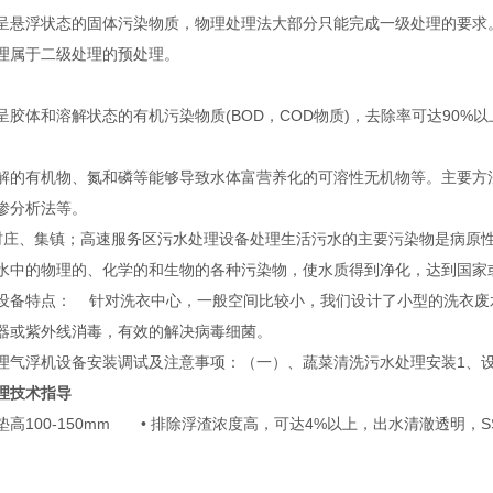
呈悬浮状态的固体污染物质，物理处理法大部分只能完成一级处理的要求。
理属于二级处理的预处理。
呈胶体和溶解状态的有机污染物质(BOD，COD物质)，去除率可达90%
解的有机物、氮和磷等能够导致水体富营养化的可溶性无机物等。主要方
渗分析法等。
村庄、集镇；高速服务区污水处理设备处理生活污水的主要污染物是病原
水中的物理的、化学的和生物的各种污染物，使水质得到净化，达到国家
设备特点： 针对洗衣中心，一般空间比较小，我们设计了小型的洗衣废
器或紫外线消毒，有效的解决病毒细菌。
理气浮机设备安装调试及注意事项：（一）、蔬菜清洗污水处理安装1、
理技术指导
高100-150mm • 排除浮渣浓度高，可达4%以上，出水清澈透明，