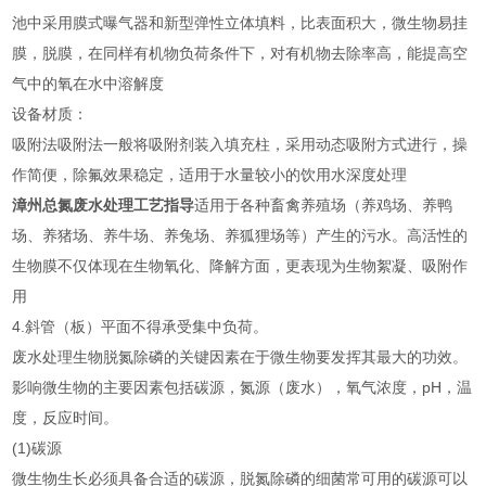
池中采用膜式曝气器和新型弹性立体填料，比表面积大，微生物易挂
膜，脱膜，在同样有机物负荷条件下，对有机物去除率高，能提高空
气中的氧在水中溶解度
设备材质：
吸附法吸附法一般将吸附剂装入填充柱，采用动态吸附方式进行，操
作简便，除氟效果稳定，适用于水量较小的饮用水深度处理
漳州总氮废水处理工艺指导
适用于各种畜禽养殖场（养鸡场、养鸭
场、养猪场、养牛场、养兔场、养狐狸场等）产生的污水。高活性的
生物膜不仅体现在生物氧化、降解方面，更表现为生物絮凝、吸附作
用
4.斜管（板）平面不得承受集中负荷。
废水处理生物脱氮除磷的关键因素在于微生物要发挥其最大的功效。
影响微生物的主要因素包括碳源，氮源（废水），氧气浓度，pH，温
度，反应时间。
(1)碳源
微生物生长必须具备合适的碳源，脱氮除磷的细菌常可用的碳源可以