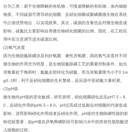
分为三类：易于生物降解的有机物，可慢速降解的有机物，体内储能
物质。不同碳源可诱导硝化细菌、反硝化细菌或聚磷菌微生物在系统
中占据优势地位，以实现效果。其次，碳源的含量也会对微生物造成
影响，碳氮比主要影响自养微生物硝化细菌的比例。因此，在工程应
用中应注意调节进水碳源比例。
(2)氧气浓度
因为生物脱氮除磷涉及到好氧菌、兼性厌氧菌，因此氧气浓度对不同
微生物的作用尤为明显，是生物脱氮除磷工艺的重要控制条件。如当
溶氧量处于饱和时，氨氮全部转化为硝氮，而当溶氧量降为小于0.1m
g/L-1时，利于反硝化细菌的生长繁殖，反应器中亚硝氮大量积累。
(3)pH值
微生物对pH值的变化敏感，研究表明，硝化细菌硝化反应pH7.5～8.
0，反硝化作用的pH6.5～8.0。pH过高或过低都会对细菌的代谢造成
影响，进而影响硝化作用或者反硝化作用。pH值对生物除磷性能的影
响也较显著，如pH值在厌氧释磷阶段可影响污水中的挥发性脂肪酸进
入细胞的过程。