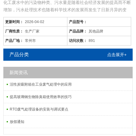
化工废水中的污染物种类、污水量是随着社会经济发展的提高而不断
增加，污水处理技术也随着科学技术的发展而发生了日新月异的变
化，同时，旧的污水处理技术也不断被革新和发展着。尤其现在的化
更新时间：
2026-04-02
产品型号：
工废水中的污染物是多种多样的，往往用一种工艺是不能将废水中所
有的污染物去除殆尽的。用物化工艺将化工废水处理到排放标准难度
厂商性质：
生产厂家
产品品牌：
其他品牌
很大，而且运行成本较高；化工废水含较多的难降解有机物，可生化
产品厂地：
常州市
访问次数：
891
性差，而且化工
产品分类
点击展开+
新闻资讯
活性炭吸附箱在工业废气处理中的应用
提高玻璃钢生物除臭箱使用效率的技巧
RTO废气处理设备的安装与调试要点
放假通知