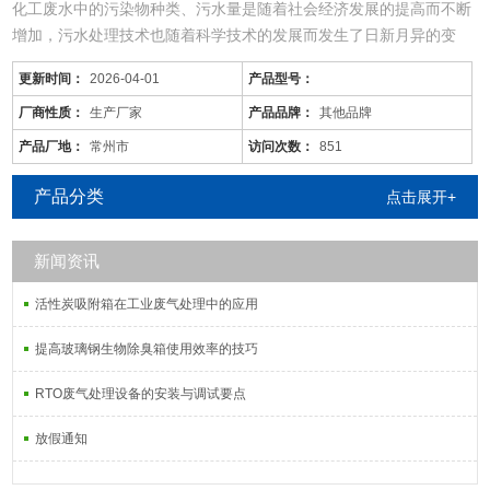
化工废水中的污染物种类、污水量是随着社会经济发展的提高而不断
增加，污水处理技术也随着科学技术的发展而发生了日新月异的变
化，同时，旧的污水处理技术也不断被革新和发展着。尤其现在的化
更新时间：
2026-04-01
产品型号：
工废水中的污染物是多种多样的，往往用一种工艺是不能将废水中所
有的污染物去除殆尽的。用物化工艺将化工废水处理到排放标准难度
厂商性质：
生产厂家
产品品牌：
其他品牌
很大，而且运行成本较高；化工废水含较多的难降解有机物，可生化
产品厂地：
常州市
访问次数：
851
性差，而且化工
产品分类
点击展开+
新闻资讯
活性炭吸附箱在工业废气处理中的应用
提高玻璃钢生物除臭箱使用效率的技巧
RTO废气处理设备的安装与调试要点
放假通知