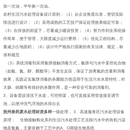
加一次油，半年换一次油。
农村生活污水处理设备设计原则：（1）从企业角度出发，密切实际
情况进行设计；（2）采用成熟的工艺技尸保证处理效果稳定可靠；
（3）在排放的前提下，尽量减少建设投资；（4）努力作到全系统操
作简单，便于管理，大限度减少运行费用；（5）优化工程结构，尽
量减少占地面积；（6）设计中严格执行国家的有关法律、规定，标
准和规范
（3）系统消毒剂采用氯饼接触消毒方式，氯饼与污水中某些化合物
（如氨、氮、醇、醛酯等）不发生反应，保证了游离氯的含量和消毒
效果，实践证实氯饼消毒的杀菌能力很适用于生活污水水质特性，对
大肠、病菌等有很好的杀菌作用，是一种安全可靠的消毒剂。
3、设备需设清洗下水道，可挖明渠，也可直接采用管道接至调节
池，以便冲洗气浮池的水排出去
抚州兽药废水处理材质多样
一级处理， 3、高速服务区污水处理设备
原理： 生物接触氧化系列生活污水处理工艺去除污水中的有机污染
物及氨氮，主要依赖于工艺中的A、O两级生物系统