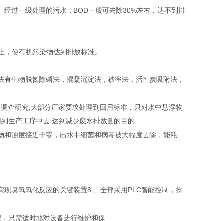
经过一级处理的污水，BOD一般可去除30%左右，达不到排
以上，使有机污染物达到排放标准。
法有生物脱氮除磷法，混凝沉淀法，砂率法，活性炭吸附法，
。 经调查研究,大部分厂家要求处理到回用标准，只对水中悬浮物
用到生产工序中去,达到减少废水排放量的目的
物和浊度接近于零，出水中细菌和病毒被大幅度去除，能耗
现臭氧氧化反应的关键装置8 、全部采用PLC智能控制，操
理，只需适时地对设备进行维护和保