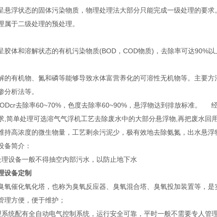
呈悬浮状态的固体污染物质，物理处理法大部分只能完成一级处理的要求。
理属于二级处理的预处理。
呈胶体和溶解状态的有机污染物质(BOD，COD物质)，去除率可达90%
解的有机物、氮和磷等能够导致水体富营养化的可溶性无机物等。主要方
渗分析法等。
ODcr去除率60~70%，色度去除率60~90%，悬浮物达到排放标准
求,简单处理可选溶气气浮机工艺去除废水中的大部分悬浮物,再把废水回
维持高浓度的微生物量，工艺剩余污泥少，极有效地去除氨氮，出水悬浮
设备简介：
处理设备一般不得抽空内部污水，以防止地下水
理设备定制
臭氧催化氧化塔，也称为臭氧反应器、臭氧混合塔、臭氧投加装置等，是实
管理方便，便于维护；
理系统配有全自动电气控制系统，运行安全可靠，平时一般不需要专人管