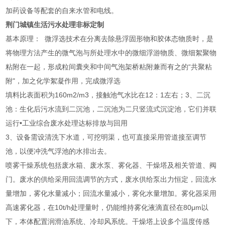
加药设备等配套的自来水管和电线。
荆门城镇生活污水处理非标定制
基本原理： 微浮选技术在分离去除悬浮固形物和胶体态物质时，是
将物理方法产生的微气泡与所处理水中的微细浮游物质、微细絮聚物
粘附在一起，形成粒间囊夹和中间气泡架桥粘附兼而有之的“共聚粘
附"，加之化学絮凝作用，完成微浮选
填料比表面积为160m2/m3，接触池气水比在12：1左右；3、二沉
池：生化后污水流到二沉池，二沉池为二只竖流式沉淀池，它们并联
运行•工业综合废水处理达标排放与回用
3、设备需设清洗下水道，可挖明渠，也可直接采用管道接至调节
池，以便冲洗气浮池的水排出去。
喷雾干燥系统包括废水箱、废水泵、雾化器、干燥塔及相关管道、阀
门。废水的供给采用回流调节的方式，废水供给泵出力恒定，回流水
量增加，雾化水量减小；回流水量减小，雾化水量增加。雾化器采用
高速雾化器，在10t/h处理量时，仍能维持雾化液滴直径在80μm以
下，本体配置润滑油系统、冷却风系统。干燥塔上设多个温度传感