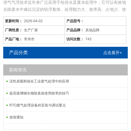
溶气气浮技术近年来广泛应用于给排水及废水处理中，它可以有效地
去除废水中难以沉淀的轻浮絮体。处理能力大、效率高、占地少、使
用范围广。
更新时间：
2026-04-02
产品型号：
1、地埋式污水处理设备安装之处必须保证下雨不积水。
消毒装置能根据出水量的大小不断改变加药量，达到多出水多加药，
厂商性质：
生产厂家
产品品牌：
其他品牌
少出水少加药的目的
产品厂地：
常州市
访问次数：
743
4、整个设备处理系统配有全自动电气控制系统，运行安全可靠，平
时一般不需要专人管理，只需适时地对设备进行维护
产品分类
点击展开+
新闻资讯
活性炭吸附箱在工业废气处理中的应用
提高玻璃钢生物除臭箱使用效率的技巧
RTO废气处理设备的安装与调试要点
放假通知