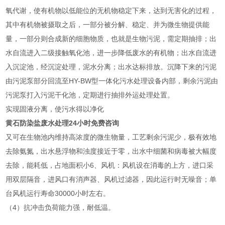
氧代谢，使有机物以低能位的无机物稳定下来，达到无害化的过程，
其中有机物被摄取之后，一部分被分解、稳定、并为微生物提供能
量，一部分则合成新的细胞物质，也就是生物污泥，需定期抽排；出
水自流进入二级接触氧化池，进一步降低废水的有机物；出水自流进
入沉淀池，经沉淀处理，泥水分离；出水达标排放。沉降下来的污泥
由污泥泵部分回流至HY-BW型一体化污水处理设备内部，剩余污泥由
污泥泵打入污泥干化池，定期进行抽排外运处理处置。
实现固液分离，使污水得以净化
黄石防染盐废水处理24小时免费咨询
又可在生物池内维持高浓度的微生物量，工艺剩余污泥少，极有效地
去除氨氮，出水悬浮物和浊度接近于零，出水中细菌和病毒被大幅度
去除，能耗低，占地面积小6、风机：风机设在消毒的上方，进口采
用双层隔音，进风口有消声器、风机过滤器，因此运行时无噪音；单
台风机运行寿命30000小时左右。
（4）抗冲击负荷能力强，耐低温。