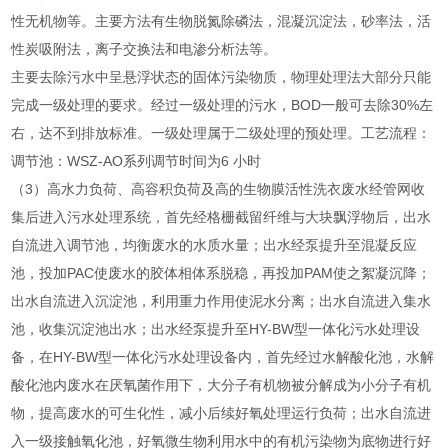
性无机物等。主要方法有生物脱氮除磷法，混凝沉淀法，砂率法，活
性炭吸附法，离子交换法和电渗分析法等。
主要去除污水中呈悬浮状态的固体污染物质，物理处理法大部分只能
完成一级处理的要求。经过一级处理的污水，BOD一般可去除30%左
右，达不到排放标准。一级处理属于二级处理的预处理。工艺流程：
调节池：WSZ-AO系列调节时间为6 小时
（3）高水力负荷、高容积负荷及高的生物膜活性洗衣废水经管网收
集后进入污水处理系统，首先经格栅截留纤维与大块飘浮物后，出水
自流进入调节池，均衡废水的水质水量；出水经泵提升至混凝反应
池，投加PAC使废水的胶体相体系脱稳，再投加PAM使之絮凝沉降；
出水自流进入沉淀池，利用重力作用使泥水分离；出水自流进入集水
池，收集沉淀池出水；出水经泵提升至HY-BW型一体化污水处理设
备，在HY-BW型一体化污水处理设备内，首先经过水解酸化池，水解
酸化池内废水在厌氧菌作用下，大分子有机物被分解成为小分子有机
物，提高废水的可生化性，减小后续好氧处理运行负荷；出水自流进
入一级接触氧化池，好氧微生物利用水中的有机污染物为底物进行好