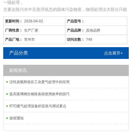
一级处理，
主要去除污水中呈悬浮状态的固体污染物质，物理处理法大部分只能
完成一级处理的要求。经过一级处理的污水，BOD一般可去除30%左
更新时间：
2026-04-02
产品型号：
右，达不到排放标准。一级处理属于二级处理的预处理。
二级处理，
厂商性质：
生产厂家
产品品牌：
其他品牌
主要去除污水中呈胶体和溶解状态的有机污染物质(BOD，COD物
产品厂地：
常州市
访问次数：
748
质)，去除率可达90%以上，使有机污染物达到排放标准。
三级处理，
产品分类
点击展开+
进一步处理难降解的有机
新闻资讯
活性炭吸附箱在工业废气处理中的应用
提高玻璃钢生物除臭箱使用效率的技巧
RTO废气处理设备的安装与调试要点
放假通知