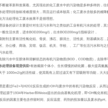
不断被革新和发展着。尤其现在的化工废水中的污染物是多种多样的，往
水处理到排放标准难度很大，而且运行成本较高；化工废水含较多的难降
化方法处理化工废水效果不是很理想。
理设备的设计主要是针对生活污水和与之类似的工业有机污水的处理，其
般生活水质，进水BOD200mg/1，出水BOD200mg/1指标设计，
吸附剂主要有活性氧化铝、骨炭、沸石、膨润土、活性炭、羟基磷灰石，
办公楼、商场、宾馆、饭店、机关、学校、、工厂等生活污水和与之类
污水处理。
去除污水中呈胶体和溶解状态的有机污染物质(BOD，COD物质)，去除
水处理设备现货供应
•有效截留个体小、生长缓慢的硝化菌，极大提高氨氮
大于 1000m2/g的活性碳，使其既有上层过滤又有下层吸附等功能，大
理是通过Fe2+与H2O2反应生成的ꞏOH与废水中的有机污染物反应，从
的机理起源于1934年Harber和Weiss提出的自由基氧化机理，即ꞏOH氧
n氧化反应的因素主要包含停留时间、反应温度、药剂的投加量以及废水的p