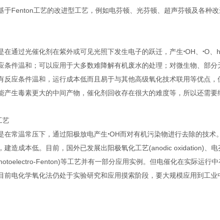
基于Fenton工艺的改进型工艺，例如电芬顿、光芬顿、超声芬顿及各种改
是在通过光催化剂在紫外或可见光照下发生电子的跃迁，产生ꞏOH、ꞏO、
应条件温和；可以应用于大多数难降解有机废水的处理；对微生物、部分
有反应条件温和，运行成本低而且易于与其他高级氧化技术联用等优点，
能产生毒素更大的中间产物，催化剂回收存在很大的难度等，所以还需要
工艺
是在常温常压下，通过阳极放电产生ꞏOH而对有机污染物进行去除的技术
成本低。目前，国外已发展出阳极氧化工艺(anodic oxidation)、电芬顿(elec
arphotoelectro-Fenton)等工艺并有一部分应用实例。但电催化
目前电化学氧化法仍处于实验研究和应用摸索阶段，要大规模应用到工业