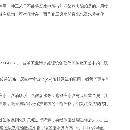
往用一种工艺是不能将废水中所有的污染物去除殆尽的。用物
解有机物，可生化性差，而且化工废水的废水水量水质变化
率50~80%。 皮革工业污水处理设备取代了传统工艺中的二沉
传递流畅，厌氧生物滤池(AF)填料系统的应用，截留了更多的
废水、含油废水、含酸废水等，这些废水含有大量重金属，油
年来，随着国家环境保护要求的不断严格，相关法令法规的制
过生物反硝化对总氮进行降解，再经深度处理达标后外排。生
。根据经验以及化验数据来看，该股废水具有高TN、低TP的特点。