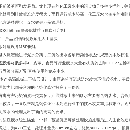
不断被革新和发展着。尤其现在的化工废水中的污染物是多种多样的，往
水处理到排放标准难度很大，而且运行成本较高；化工废水含较多的难降
化方法处理化工废水效果不是很理想。
2356mm厚碳钢材质（厚度可定制）
时，产品底部两侧必须用人工塞实
水处理设备MBR概述：
进入沉淀池进行泥水分离，二沉池出水各项污染指标达到规定的排放标准
理设备材质多样
4、皮革、食品等行业废水大量有机质的去除CODcr去除
行固液分离,得到直接使用的稳定中水
 本产品隔舱板上下错层设计，由原来的直流式泛水改为环流式泛水，基质
处理能力比同等容积的传统化粪池提高了一倍以上；
有毒有害污染物质种类繁多，产线排放出来的废水主要有含铬废水、含镍
比较高，一直以来就是钢铁企业水处理行业中的技术攻关重点和难点。近
轧废水的处理提出了新的更高的要求。
的酸洗废水经过隔油、中和、絮凝沉淀等预处理设施处理后进入生化池通
法，为A2O工艺，处理水量为80m3/h左右，总氮800~1200mg/L