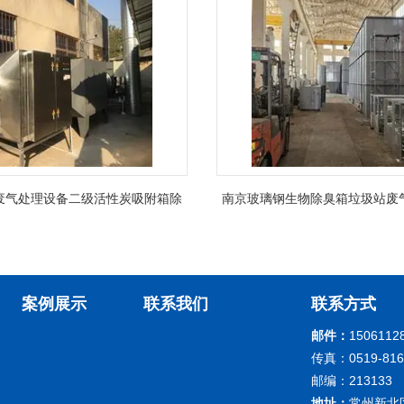
废气处理设备二级活性炭吸附箱除
南京玻璃钢生物除臭箱垃圾站废
臭
蚀
案例展示
联系我们
联系方式
邮件：
1506112
传真：0519-816
邮编：213133
地址：
常州新北