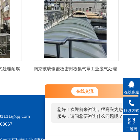
气处理耐腐
南京玻璃钢盖板密封板集气罩工业废气处理
在线交流
在线客服
您好！欢迎前来咨询，很高兴为您
联系方式
81111@qq.com
服务，请问您要咨询什么问题呢？
68667
二维码
区王下村民营工业园58号