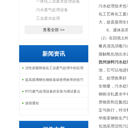
一体化工业废水处理设备
污水处理技术也
污水废气处理设备
化工艺将化工废
工业废水处理
大，故直接用生
查看全部 >>
6、通体采用Q
（2）在回填土
餐具清洗消毒污
新闻资讯
接触氧化池出水
抚州涂料污水处
活性炭吸附箱在工业废气处理中的应用
池，它可以地进
五、处理效果好
提高玻璃钢生物除臭箱使用效率的技巧
生物量，污水
RTO废气处理设备的安装与调试要点
钢铁冷轧废水中
类物质和总氮也
放假通知
定与执行，对冷
华南某钢铁生产
化池采用活性污泥