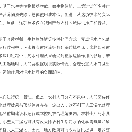
，基于水生类植物根茎拦截、微生物降解、土壤过滤等多种作
等营养物质去除，总体使用成本低。但是，从这项技术的实际
性。当前，这项技术仅在我国部分农村区域得到推广和普及。
基于介质拦截、生物膜降解等多种处理方式，完成污水净化处
运行过程中，污水将会依次流经各处基质填料床，这样即可依
术应用过程中，污水处理效果会受到植物运输作用的影响，若
人工湿地时，人们要根据现场实际情况，合理设置入水口及出
与运输作用对污水处理的负面影响。
从而进行统一管理。但是，农村人口分布不集中，人们需要修
水处理效果与预期往往存在一定出入，这不利于人工湿地处理
地的前期建设和运行成本控制在合理范围内。农村生活污水具
，小型人工湿地可以有效去除农村生活污水的化学需氧量和磷
家庭式人工湿地。因此，地方政府可向农村居民提供一定的资