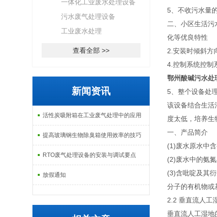
一体化工业废水处理设备
5、不收污水量
污水废气处理设备
二、小区生活污
工业废水处理
化等优良特性
查看全部 >>
2.安装时倾斜
4.控制系统控
鄂州酸碱污水处
新闻资讯
5、整个设备处
该设备结合生活
活性炭吸附箱在工业废气处理中的应用
度太低，培养生
一、产品简介
提高玻璃钢生物除臭箱使用效率的技巧
(1)废水原水
RTO废气处理设备的安装与调试要点
(2)废水中的氨
(3)含吡啶及
放假通知
分子的有机物或
2.2 垂直流人工
垂直流人工湿地