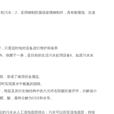
有机污水；2、采用钢制防腐或玻璃钢制作，具有耐腐蚀、抗老
。
理，只需适时地对设备进行维护和保养
3-N、病菌于一身，是目前的生活污水处理设备5、如原污水浓
去除，形成了难溶的金属盐。
，同时实现废水中氨氮的脱除。
减少，吡啶及其衍生物结构中的六元环在阳极区被开环，分解成小
醛、酸，最终分解为CO2和水等。
后的污水从人工湿地底部排出；污水可以排至湿地底部，持续