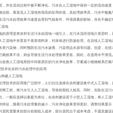
层，并在流动过程中被不断净化。污水在人工湿地中保持一定的流动速度
物去除。垂直流人工湿地有很高的应用价值，其处理效率高，污水中氨氮
生活污水处理效果与速度会受到气候条件、环境因素的影响，存在不确定
工湿地
地的原理是将农村生活污水由湿地一端引入，在污水流经湿地介质层时，
人工湿地中布置若干基质填料床，对床体进行防渗处理。在后续人工湿地
各类污染物，同时预防生活污水渗透、污染周边水源等问题。但是，在技
拦截效果不佳，则会导致生活污水处理效果变差。因此，在选用水平潜流
以改善人工湿地系统中间基质区的污水净化效果，尽量减小植物根系拦截
理技术在农村污水处理中的应用
单位构建人工湿地
处理技术的应用推广过程中，人们往往选择在农村建设集中式人工湿地，
管网工程，将污水引入人工湿地，导致前期投入较高。同时，实际生活污
此，一般应选择以家庭为单位，在农村建设若干小型人工湿地，将人工湿
的特征，随着污水处理量的减小，污水净化效果变得更好。调查结果显示
村居民需要承担部分前期投入成本，部分居民出于成本考虑，不愿意建设