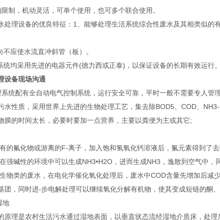
的限制，机动灵活，可单个使用，也可多个联合使用。
水处理设备的优良特征：1、能够处理生活系统综合性废水及其相类似的
方向不应使水流直冲斜管（板）。
制系统均采用先进的电器元件(德力西或正泰)，以保证设备的长期有效运行
理设备现场沟通
理系统配有全自动电气控制系统，运行安全可靠，平时一般不需要专人管
污水性质，采用世界上先进的生物处理工艺，集去除BOD5、COD、NH
物膜的时间太长，必要时要加一点营养，主要以粪便为主或其它;
中含有的氟化物或游离的F-离子，加入饱和氢氧化钙溶液后，氟元素得到了
氮在强碱性的环境中可以生成NH3•H2O，进而生成NH3，逸散到空气中
其衍生物类的废水，在电化学催化氧化处理后，废水中COD含量先增加后
基团，同时进-步电解处理可以继续氧化分解有机物，使其变成短链的酮、
湿地
的原理是农村生活污水通过湿地表面，以垂直状态流经湿地介质床，处理