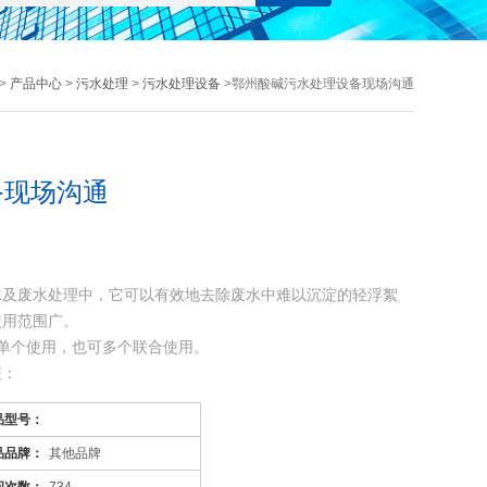
>
产品中心
>
污水处理
>
污水处理设备
>鄂州酸碱污水处理设备现场沟通
备现场沟通
水及废水处理中，它可以有效地去除废水中难以沉淀的轻浮絮
使用范围广。
单个使用，也可多个联合使用。
征：
相类似的有机污水；
品型号：
耐腐蚀、抗老化等优良特性
品品牌：
其他品牌