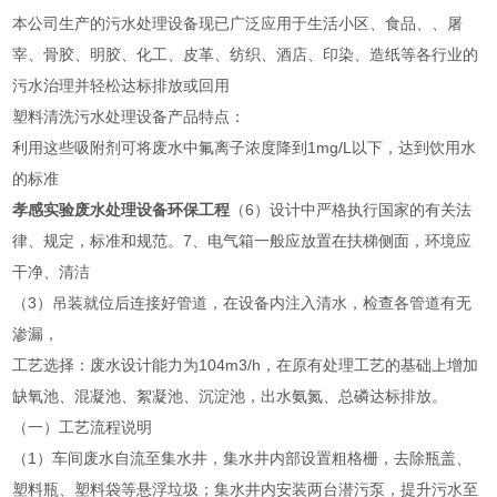
本公司生产的污水处理设备现已广泛应用于生活小区、食品、、屠
宰、骨胶、明胶、化工、皮革、纺织、酒店、印染、造纸等各行业的
污水治理并轻松达标排放或回用
塑料清洗污水处理设备产品特点：
利用这些吸附剂可将废水中氟离子浓度降到1mg/L以下，达到饮用水
的标准
孝感实验废水处理设备环保工程
（6）设计中严格执行国家的有关法
律、规定，标准和规范。7、电气箱一般应放置在扶梯侧面，环境应
干净、清洁
（3）吊装就位后连接好管道，在设备内注入清水，检查各管道有无
渗漏，
工艺选择：废水设计能力为104m3/h，在原有处理工艺的基础上增加
缺氧池、混凝池、絮凝池、沉淀池，出水氨氮、总磷达标排放。
（一）工艺流程说明
（1）车间废水自流至集水井，集水井内部设置粗格栅，去除瓶盖、
塑料瓶、塑料袋等悬浮垃圾；集水井内安装两台潜污泵，提升污水至