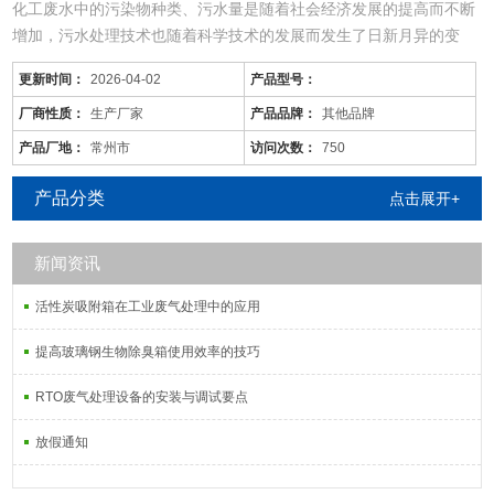
化工废水中的污染物种类、污水量是随着社会经济发展的提高而不断
增加，污水处理技术也随着科学技术的发展而发生了日新月异的变
化，同时，旧的污水处理技术也不断被革新和发展着。尤其现在的化
更新时间：
2026-04-02
产品型号：
工废水中的污染物是多种多样的，往往用一种工艺是不能将废水中所
有的污染物去除殆尽的。用物化工艺将化工废水处理到排放标准难度
厂商性质：
生产厂家
产品品牌：
其他品牌
很大，而且运行成本较高；化工废水含较多的难降解有机物，可生化
产品厂地：
常州市
访问次数：
750
性差，而且
产品分类
点击展开+
新闻资讯
活性炭吸附箱在工业废气处理中的应用
提高玻璃钢生物除臭箱使用效率的技巧
RTO废气处理设备的安装与调试要点
放假通知