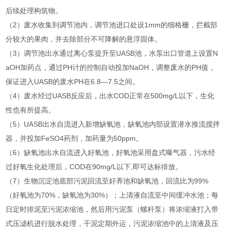
后续处理构筑物。
（2）废水收集到调节池内，调节池进口处设1mm的细格栅，拦截部
分较大的果肉，并去除部分不可降解的悬浮固体。
（3）调节池出水通过离心泵提升至UASB池，水泵出口管道上设置N
aOH加药点，通过PH计的控制自动投加NaOH，调整废水的PH值，
保证进入UASB的废水PH在6.8—7.5之间。
（4）废水经过UASB反应后，出水COD正常在500mg/L以下，生化
性也有所提高。
（5）UASB出水自流进入新增缺氧池，缺氧池内部设置潜水推流搅拌
器，并投加FeSO4药剂，加药量为50ppm。
（6）缺氧池出水自流进入好氧池，好氧池采用盘式曝气器，污水经
过好氧生化处理后，COD在90mg/L以下,即可达标排放。
（7）生物沉淀池底部污泥回流至好养池和缺氧池，回流比为99%
（好氧池为70%，缺氧池为30%）；上清液自流至中间缓冲水池；每
日定时排泥至污泥浓缩池，然后用污泥泵（螺杆泵）将浓缩液打入带
式压滤机进行脱水处理，干泥定期外运，污泥浓缩池中的上清液及压