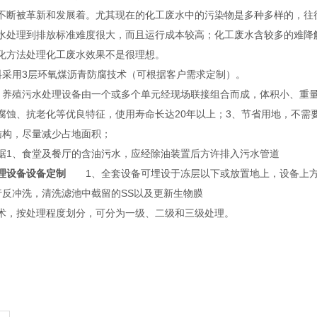
不断被革新和发展着。尤其现在的化工废水中的污染物是多种多样的，往
水处理到排放标准难度很大，而且运行成本较高；化工废水含较多的难降
化方法处理化工废水效果不是很理想。
料采用3层环氧煤沥青防腐技术（可根据客户需求定制）。
、养殖污水处理设备由一个或多个单元经现场联接组合而成，体积小、重
腐蚀、抗老化等优良特征，使用寿命长达20年以上；3、节省用地，不需
结构，尽量减少占地面积；
据1、食堂及餐厅的含油污水，应经除油装置后方许排入污水管道
理设备设备定制
1、全套设备可埋设于冻层以下或放置地上，设备上方
行反冲洗，清洗滤池中截留的SS以及更新生物膜
术，按处理程度划分，可分为一级、二级和三级处理。