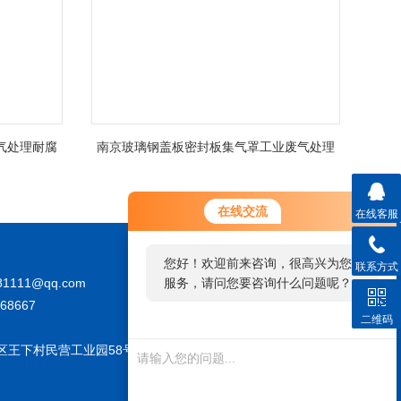
气处理耐腐
南京玻璃钢盖板密封板集气罩工业废气处理
在线交流
在线客服
您好！欢迎前来咨询，很高兴为您
联系方式
81111@qq.com
服务，请问您要咨询什么问题呢？
68667
二维码
区王下村民营工业园58号