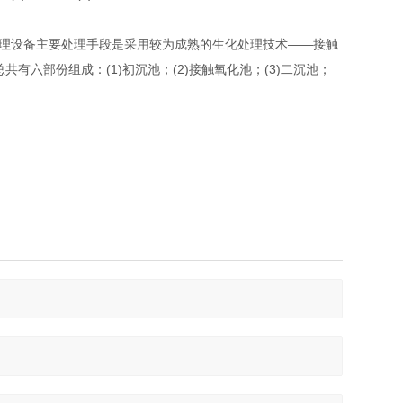
理设备主要处理手段是采用较为成熟的生化处理技术——接触
，总共有六部份组成：(1)初沉池；(2)接触氧化池；(3)二沉池；