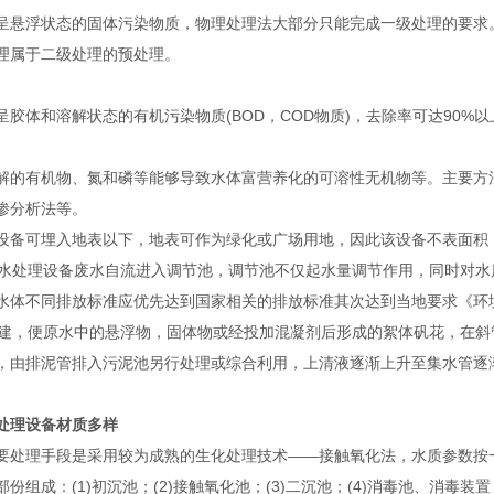
呈悬浮状态的固体污染物质，物理处理法大部分只能完成一级处理的要求。
理属于二级处理的预处理。
呈胶体和溶解状态的有机污染物质(BOD，COD物质)，去除率可达90%
解的有机物、氮和磷等能够导致水体富营养化的可溶性无机物等。主要方
渗分析法等。
设备可埋入地表以下，地表可作为绿化或广场用地，因此该设备不表面积
水处理设备废水自流进入调节池，调节池不仅起水量调节作用，同时对水
水体不同排放标准应优先达到国家相关的排放标准其次达到当地要求《环
组建，便原水中的悬浮物，固体物或经投加混凝剂后形成的絮体矾花，在
，由排泥管排入污泥池另行处理或综合利用，上清液逐渐上升至集水管
处理设备材质多样
处理手段是采用较为成熟的生化处理技术——接触氧化法，水质参数按一般生活水
份组成：(1)初沉池；(2)接触氧化池；(3)二沉池；(4)消毒池、消毒装