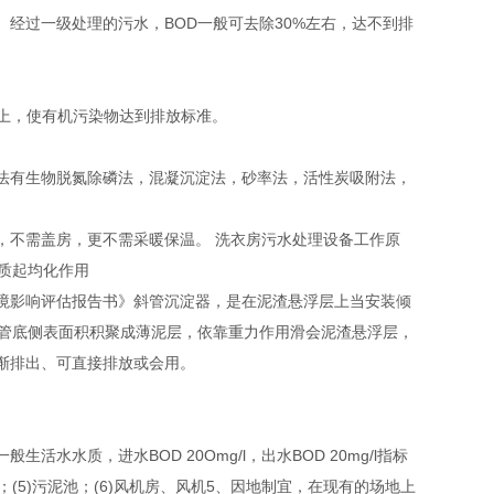
经过一级处理的污水，BOD一般可去除30%左右，达不到排
以上，使有机污染物达到排放标准。
法有生物脱氮除磷法，混凝沉淀法，砂率法，活性炭吸附法，
，不需盖房，更不需采暖保温。 洗衣房污水处理设备工作原
质起均化作用
境影响评估报告书》斜管沉淀器，是在泥渣悬浮层上当安装倾
斜管底侧表面积积聚成薄泥层，依靠重力作用滑会泥渣悬浮层，
逐渐排出、可直接排放或会用。
水质，进水BOD 20Omg/l，出水BOD 20mg/l指标
置；(5)污泥池；(6)风机房、风机5、因地制宜，在现有的场地上