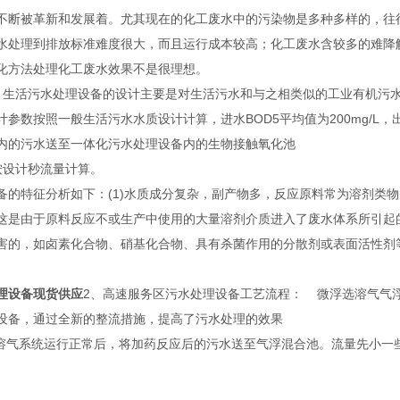
不断被革新和发展着。尤其现在的化工废水中的污染物是多种多样的，往
水处理到排放标准难度很大，而且运行成本较高；化工废水含较多的难降
化方法处理化工废水效果不是很理想。
：生活污水处理设备的设计主要是对生活污水和与之相类似的工业有机污
参数按照一般生活污水水质设计计算，进水BOD5平均值为200mg/L，出水
内的污水送至一体化污水处理设备内的生物接触氧化池
按设计秒流量计算。
备的特征分析如下：(1)水质成分复杂，副产物多，反应原料常为溶剂类物
这是由于原料反应不或生产中使用的大量溶剂介质进入了废水体系所引起的
害的，如卤素化合物、硝基化合物、具有杀菌作用的分散剂或表面活性剂等；
理设备现货供应
2、高速服务区污水处理设备工艺流程： 微浮选溶气气
设备，通过全新的整流措施，提高了污水处理的效果
：溶气系统运行正常后，将加药反应后的污水送至气浮混合池。流量先小一