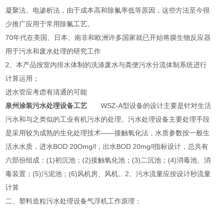
凝聚法、电渗析法，由于成本高和除氟率低等原因，这些方法至今很
少推广应用于常用除氟工艺。
70年代在美国、日本、南非和欧洲许多国家就已开始将膜生物反应器
用于污水和废水处理的研究工作
2、本产品按室内排水体制的洗涤废水与粪便污水分流体制系统进行
计算运用；
进水管应考虑有清通的可能
泉州涂装污水处理设备工艺
WSZ-A型设备的设计主要是针对生活
污水和与之类似的工业有机污水的处理。污水处理设备主要处理手段
是采用较为成熟的生化处理技术——接触氧化法，水质参数按一般生
活水水质，进水BOD 20Omg/l，出水BOD 20mg/l指标设计，总共有
六部份组成：(1)初沉池；(2)接触氧化池；(3)二沉池；(4)消毒池、消
毒装置；(5)污泥池；(6)风机房、风机。2、污水流量应按设计秒流量
计算
二、塑料造粒污水处理设备气浮机工作原理：