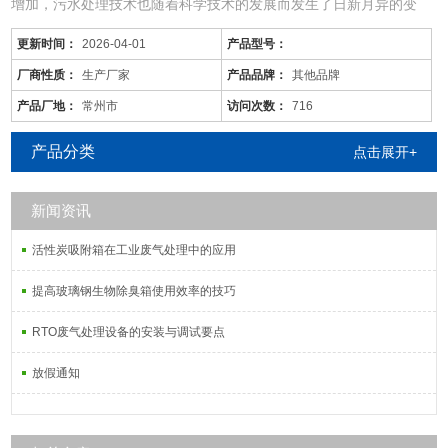
增加，污水处理技术也随着科学技术的发展而发生了日新月异的变
化，同时，旧的污水处理技术也不断被革新和发展着。尤其现在的化
更新时间：
2026-04-01
产品型号：
工废水中的污染物是多种多样的，往往用一种工艺是不能将废水中所
有的污染物去除殆尽的。用物化工艺将化工废水处理到排放标准难度
厂商性质：
生产厂家
产品品牌：
其他品牌
很大，而且运行成本较高；化工废水含较多的难降解有机物，可生化
产品厂地：
常州市
访问次数：
716
性差，而且
产品分类
点击展开+
新闻资讯
活性炭吸附箱在工业废气处理中的应用
提高玻璃钢生物除臭箱使用效率的技巧
RTO废气处理设备的安装与调试要点
放假通知