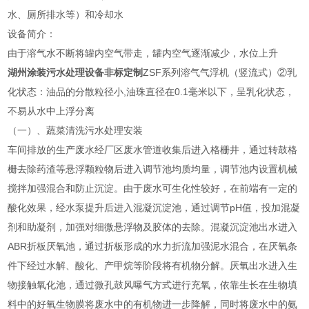
水、厕所排水等）和冷却水
设备简介：
由于溶气水不断将罐内空气带走，罐内空气逐渐减少，水位上升
湖州涂装污水处理设备非标定制
ZSF系列溶气气浮机（竖流式）②乳
化状态：油品的分散粒径小,油珠直径在0.1毫米以下，呈乳化状态，
不易从水中上浮分离
（一）、蔬菜清洗污水处理安装
车间排放的生产废水经厂区废水管道收集后进入格栅井，通过转鼓格
栅去除药渣等悬浮颗粒物后进入调节池均质均量，调节池内设置机械
搅拌加强混合和防止沉淀。由于废水可生化性较好，在前端有一定的
酸化效果，经水泵提升后进入混凝沉淀池，通过调节pH值，投加混凝
剂和助凝剂，加强对细微悬浮物及胶体的去除。混凝沉淀池出水进入
ABR折板厌氧池，通过折板形成的水力折流加强泥水混合，在厌氧条
件下经过水解、酸化、产甲烷等阶段将有机物分解。厌氧出水进入生
物接触氧化池，通过微孔鼓风曝气方式进行充氧，依靠生长在生物填
料中的好氧生物膜将废水中的有机物进一步降解，同时将废水中的氨