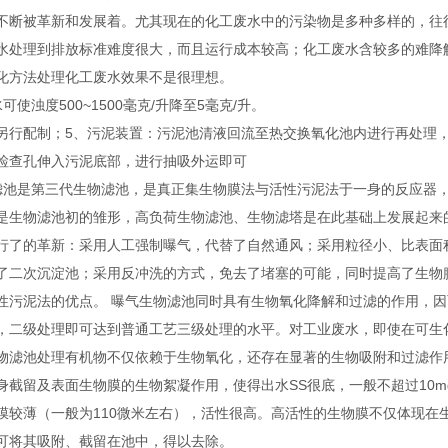
不断被革新和发展着。尤其现在的化工废水中的污染物是多种多样的，往
水处理到排放标准难度很大，而且运行成本较高；化工废水含较多的难降
化方法处理化工废水效果不是很理想。
可使浊度500~1500毫克/升降至5毫克/升。
另行配制；5、污泥装置：污泥池清液回流至热交换氧化池内进行再处理，
检查孔伸入污泥底部，进行抽吸外运即可
滤池是第三代生物滤池，是真正集生物膜法与活性污泥法于一身的反应器，
是生物滤池初的雏形，高负荷生物滤池、生物滤塔是在此基础上发展起来
行了的革新：采用人工强制曝气，代替了自然通风；采用粒径小、比表面
了二次沉淀池；采用反冲洗的方式，免去了堵塞的可能，同时提高了生物
性污泥法的优点。 曝气生物滤池同时具有生物氧化降解和过滤的作用，
，二级处理即可达到普通工艺三级处理的水平。对工业废水，即使在可生
物滤池处理有机物不仅依赖于生物氧化，还存在显著的生物吸附和过滤作
身截留及表面生物膜的生物絮凝作用，使得出水SS很底，一般不超过10m
膜较薄（一般为110微米左右），活性很高。高活性的生物膜不仅体现在
可将其吸附、截留在池中，得以去除。