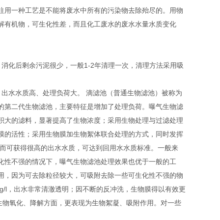
往用一种工艺是不能将废水中所有的污染物去除殆尽的。用物
解有机物，可生化性差，而且化工废水的废水水量水质变化
消化后剩余污泥很少，一般1-2年清理一次，清理方法采用吸
出水水质高、处理负荷大。 滴滤池（普通生物滤池）被称为
的第二代生物滤池，主要特征是增加了处理负荷。曝气生物滤
积大的滤料，显著提高了生物浓度；采用生物处理与过滤处理
膜的活性；采用生物膜加生物絮体联合处理的方式，同时发挥
因而可获得很高的出水水质，可达到回用水水质标准。一般来
化性不强的情况下，曝气生物滤池处理效果也优于一般的工
用，因为可去除粒径较大，可吸附去除一些可生化性不强的物
g/l，出水非常清澈透明；因不断的反冲洗，生物膜得以有效更
生物氧化、降解方面，更表现为生物絮凝、吸附作用。对一些