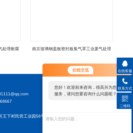
气处理耐腐
南京玻璃钢盖板密封板集气罩工业废气处理
在线交流
在线客服
您好！欢迎前来咨询，很高兴为您
联系方式
81111@qq.com
服务，请问您要咨询什么问题呢？
68667
二维码
您好，看您停留很久了，是否找到
了需求产品，您可以直接在线与我
区王下村民营工业园58号
联系！