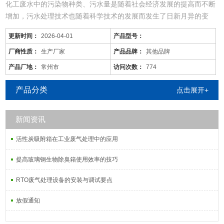
化工废水中的污染物种类、污水量是随着社会经济发展的提高而不断
增加，污水处理技术也随着科学技术的发展而发生了日新月异的变
化，同时，旧的污水处理技术也不断被革新和发展着。尤其现在的化
更新时间：
2026-04-01
产品型号：
工废水中的污染物是多种多样的，往往用一种工艺是不能将废水中所
有的污染物去除殆尽的。用物化工艺将化工废水处理到排放标准难度
厂商性质：
生产厂家
产品品牌：
其他品牌
很大，而且运行成本较高；化工废水含较多的难降解有机物，可生化
产品厂地：
常州市
访问次数：
774
性差，而且化工废
产品分类
点击展开+
新闻资讯
活性炭吸附箱在工业废气处理中的应用
提高玻璃钢生物除臭箱使用效率的技巧
RTO废气处理设备的安装与调试要点
放假通知