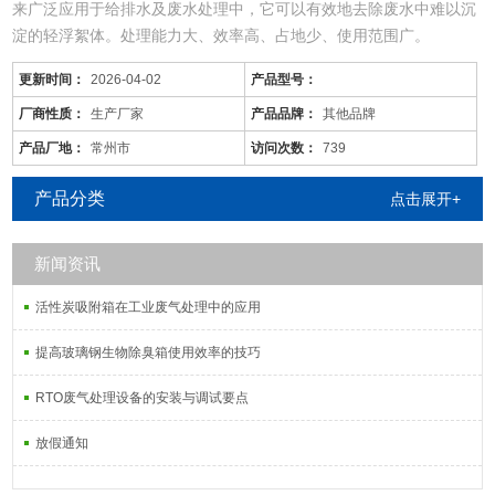
来广泛应用于给排水及废水处理中，它可以有效地去除废水中难以沉
淀的轻浮絮体。处理能力大、效率高、占地少、使用范围广。
2．能吸附水中的有机物、细菌、胶体微粒、微生物；
更新时间：
2026-04-02
产品型号：
气浮机气浮系统集进水、絮凝、分离、集水、出水于一体，与传统气
厂商性质：
生产厂家
产品品牌：
其他品牌
浮设备类似，设有一个稳流室、溶气释放室，使处理性能更稳定，效
产品厂地：
常州市
访问次数：
739
果更*
3、车站、飞机场、海港码头、船舶、高速公路；
产品分类
点击展开+
•能
新闻资讯
活性炭吸附箱在工业废气处理中的应用
提高玻璃钢生物除臭箱使用效率的技巧
RTO废气处理设备的安装与调试要点
放假通知