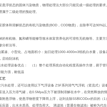
呈悬浮状态的固体污染物质，物理处理法大部分只能完成一级处理的要求。
理属于二级处理的预处理。
呈胶体和溶解状态的有机污染物质(BOD，COD物质)，去除率可达90%
解的有机物、氮和磷等能够导致水体富营养化的可溶性无机物等。主要方
渗分析法等。
凑、小型化、占地面积小：如日处理1000-4000m3纸机白水量，设备高
，启动刮沫机
污水处理设备优点： （1）整个处理系统自动化程度高操作方便，易于管
荷能力强，耐低温
工艺
污水处理，还可以使用以下气浮设备 ZSF系列溶气气浮机（竖流式）设
泵送入压力溶气罐，在0.5Mpa压力下被强制溶解在水中，在突然释放
吸附悬浮物，使悬浮物密度下降而上浮，达到去除SS和CODcr的目的（
反应器，出水水质高、处理负荷大。 滴滤池（普通生物滤池）被称为代