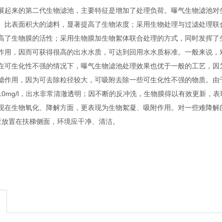
展起来的第二代生物滤池，主要特征是增加了处理负荷。曝气生物滤池对
、比表面积大的滤料，显著提高了生物浓度；采用生物处理与过滤处理联
高了生物膜的活性；采用生物膜加生物絮体联合处理的方式，同时发挥了
作用，因而可获得很高的出水水质，可达到回用水水质标准。一般来说，
在可生化性不强的情况下，曝气生物滤池处理效果也优于一般的工艺，因
滤作用，因为可去除粒径较大，可吸附去除一些可生化性不强的物质。由
10mg/l，出水非常清澈透明；因不断的反冲洗，生物膜得以有效更新，
现在生物氧化、降解方面，更表现为生物絮凝、吸附作用。对一些难降解
应放置在扶梯侧面，环境应干净、清洁。