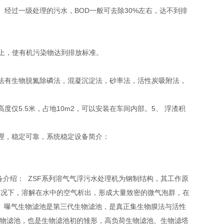
经过一级处理的污水，BOD一般可去除30%左右，达不到排
以上，使有机污染物达到排放标准。
法有生物脱氮除磷法，混凝沉淀法，砂率法，活性炭吸附法，
度仅5.5米，占地10m2，可以安装在车间内部。5、 浮渣积
理，稳定可靠，系统稳定设备简介：
备介绍： ZSF系列溶气气浮污水处理机为钢制结构，其工作原
的情况下，溶解在水中的空气析出，形成大量致密的微气泡群，在
1）曝气生物滤池是第三代生物滤池，是真正集生物膜法与活性
生物滤池，也是生物滤池初的雏形，高负荷生物滤池、生物滤塔