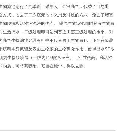
生物滤池进行了的革新：采用人工强制曝气，代替了自然通
合方式，省去了二次沉淀池；采用反冲洗的方式，免去了堵塞
生物膜法和活性污泥法的优点。 曝气生物滤池同时具有生物氧
对生活污水，二级处理即可达到普通工艺三级处理的水平。对
为曝气生物滤池处理有机物不仅依赖于生物氧化，还存在显著
于填料本身截留及表面生物膜的生物絮凝作用，使得出水SS很
表现为生物膜较薄（一般为110微米左右），活性很高。高活性
的物质，可将其吸附、截留在池中，得以去除。