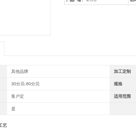
产品厂地：
常州市
访
其他品牌
加工定制
30分贝-80分贝
规格
客户定
适用范围
是
工艺