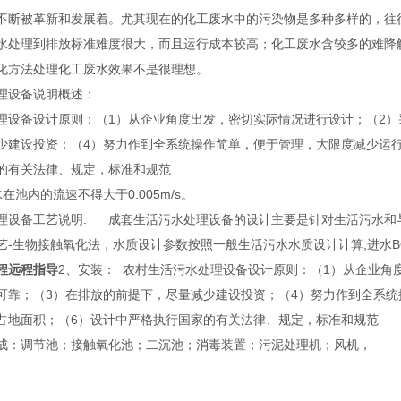
不断被革新和发展着。尤其现在的化工废水中的污染物是多种多样的，往
水处理到排放标准难度很大，而且运行成本较高；化工废水含较多的难降
化方法处理化工废水效果不是很理想。
理设备说明概述：
理设备设计原则：（1）从企业角度出发，密切实际情况进行设计；（2）
少建设投资；（4）努力作到全系统操作简单，便于管理，大限度减少运行
的有关法律、规定，标准和规范
在池内的流速不得大于0.005m/s。
理设备工艺说明: 成套生活污水处理设备的设计主要是针对生活污水和
-生物接触氧化法，水质设计参数按照一般生活污水水质设计计算,进水BOD5平均
程远程指导
2、安装： 农村生活污水处理设备设计原则：（1）从企业角
可靠；（3）在排放的前提下，尽量减少建设投资；（4）努力作到全系统
占地面积；（6）设计中严格执行国家的有关法律、规定，标准和规范
成：调节池；接触氧化池；二沉池；消毒装置；污泥处理机；风机，