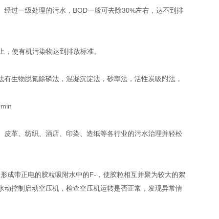
经过一级处理的污水，BOD一般可去除30%左右，达不到排
以上，使有机污染物达到排放标准。
法有生物脱氮除磷法，混凝沉淀法，砂率法，活性炭吸附法，
in
、皮革、纺织、酒店、印染、造纸等各行业的污水治理并轻松
中形成带正电的胶粒吸附水中的F-，使胶粒相互并聚为较大的絮
水动控制启动空压机，检查空压机运转是否正常，发现异常情