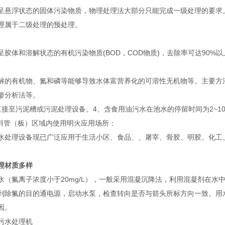
呈悬浮状态的固体污染物质，物理处理法大部分只能完成一级处理的要求。
理属于二级处理的预处理。
呈胶体和溶解状态的有机污染物质(BOD，COD物质)，去除率可达90%
解的有机物、氮和磷等能够导致水体富营养化的可溶性无机物等。主要方
渗分析法等。
接至污泥槽或污泥处理设备。4、含食用油污水在池水的停留时间为2~10m
有斜管（板）区域内使用明火应用场所：
水处理设备现已广泛应用于生活小区、食品、、屠宰、骨胶、明胶、化工
理材质多样
水（氟离子浓度小于20mg/L），一般采用混凝沉降法，利用混凝剂在水
到除氟的目的通电源，启动水泵，检查转向是否与箭头所标方向一致。用
因。
污水处理机