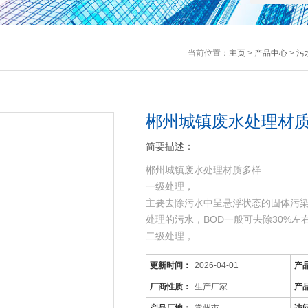
当前位置：
主页
>
产品中心
>
污
郴州城镇废水处理材质
简要描述：
郴州城镇废水处理材质多样
一级处理，
主要去除污水中呈悬浮状态的固体污
处理的污水，BOD一般可去除30%
二级处理，
主要去除污水中呈胶体和溶解状态的有机
更新时间：
2026-04-01
产
机污染物达到排放标准。
三级处理，
厂商性质：
生产厂家
产
进一步处理难降解的有机物、氮和磷