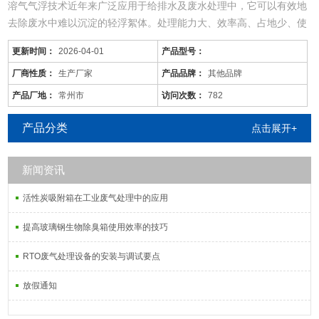
溶气气浮技术近年来广泛应用于给排水及废水处理中，它可以有效地
去除废水中难以沉淀的轻浮絮体。处理能力大、效率高、占地少、使
用范围广。
更新时间：
2026-04-01
产品型号：
成套生活污水处理设备设计原则：
工程实践表明，曝气量为传统活性污泥法的1／20，为氧化沟的1／
厂商性质：
生产厂家
产品品牌：
其他品牌
6，为SBR的1／4—1／3，在很大程度上节省了运行费用
产品厂地：
常州市
访问次数：
782
进一步处理难降解的有机物、氮和磷等能够导致水体富营养化的可溶
性无机物等。主要方法有生物
产品分类
点击展开+
新闻资讯
活性炭吸附箱在工业废气处理中的应用
提高玻璃钢生物除臭箱使用效率的技巧
RTO废气处理设备的安装与调试要点
放假通知