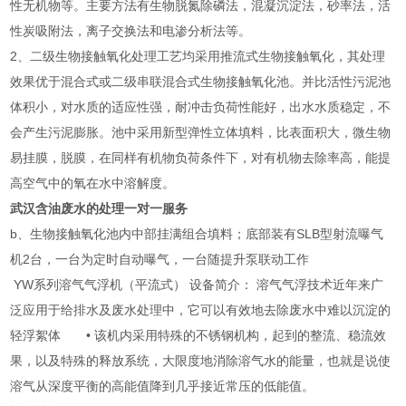
性无机物等。主要方法有生物脱氮除磷法，混凝沉淀法，砂率法，活
性炭吸附法，离子交换法和电渗分析法等。
2、二级生物接触氧化处理工艺均采用推流式生物接触氧化，其处理
效果优于混合式或二级串联混合式生物接触氧化池。并比活性污泥池
体积小，对水质的适应性强，耐冲击负荷性能好，出水水质稳定，不
会产生污泥膨胀。池中采用新型弹性立体填料，比表面积大，微生物
易挂膜，脱膜，在同样有机物负荷条件下，对有机物去除率高，能提
高空气中的氧在水中溶解度。
武汉含油废水的处理一对一服务
b、生物接触氧化池内中部挂满组合填料；底部装有SLB型射流曝气
机2台，一台为定时自动曝气，一台随提升泵联动工作
YW系列溶气气浮机（平流式） 设备简介： 溶气气浮技术近年来广
泛应用于给排水及废水处理中，它可以有效地去除废水中难以沉淀的
轻浮絮体 • 该机内采用特殊的不锈钢机构，起到的整流、稳流效
果，以及特殊的释放系统，大限度地消除溶气水的能量，也就是说使
溶气从深度平衡的高能值降到几乎接近常压的低能值。