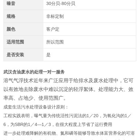
噪音
30分贝-80分贝
规格
非标定制
颜色
客户定
适用范围
所以范围
是否安装
是
武汉含油废水的处理一对一服务
溶气气浮技术近年来广泛应用于给排水及废水处理中，它可
以有效地去除废水中难以沉淀的轻浮絮体。处理能力大、效
率高、占地少、使用范
围广。
成套生活污水处理设备设计原则：
工程实践表明，曝气量为传统活性污泥法的1／20，为氧化沟的1／
6，为SBR的1／4—1／3，在很大程度上节省了运行费用
进一步处理难降解的有机物、氮和磷等能够导致水体富营养化的可溶