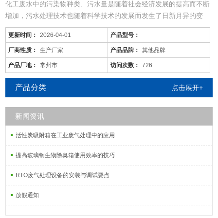
化工废水中的污染物种类、污水量是随着社会经济发展的提高而不断
增加，污水处理技术也随着科学技术的发展而发生了日新月异的变
化，同时，旧的污水处理技术也不断被革新和发展着。尤其现在的化
更新时间：
2026-04-01
产品型号：
工废水中的污染物是多种多样的，往往用一种工艺是不能将废水中所
有的污染物去除殆尽的。用物化工艺将化工废水处理到排放标准难度
厂商性质：
生产厂家
产品品牌：
其他品牌
很大，而且运行成本较高；化工废水含较多的难降解有机物，可生化
产品厂地：
常州市
访问次数：
726
性差，而且化工
产品分类
点击展开+
新闻资讯
活性炭吸附箱在工业废气处理中的应用
提高玻璃钢生物除臭箱使用效率的技巧
RTO废气处理设备的安装与调试要点
放假通知