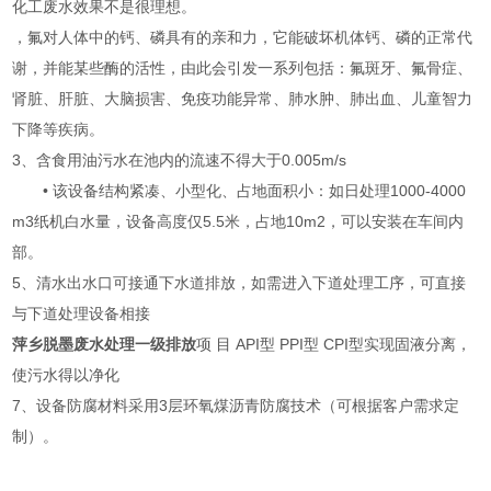
化工废水效果不是很理想。
，氟对人体中的钙、磷具有的亲和力，它能破坏机体钙、磷的正常代
谢，并能某些酶的活性，由此会引发一系列包括：氟斑牙、氟骨症、
肾脏、肝脏、大脑损害、免疫功能异常、肺水肿、肺出血、儿童智力
下降等疾病。
3、含食用油污水在池内的流速不得大于0.005m/s
• 该设备结构紧凑、小型化、占地面积小：如日处理1000-4000
m3纸机白水量，设备高度仅5.5米，占地10m2，可以安装在车间内
部。
5、清水出水口可接通下水道排放，如需进入下道处理工序，可直接
与下道处理设备相接
萍乡脱墨废水处理一级排放
项 目 API型 PPI型 CPI型实现固液分离，
使污水得以净化
7、设备防腐材料采用3层环氧煤沥青防腐技术（可根据客户需求定
制）。