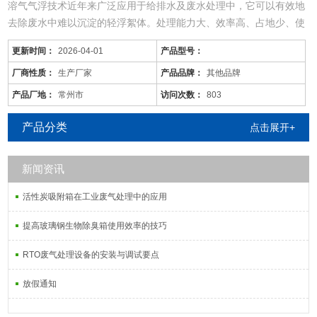
溶气气浮技术近年来广泛应用于给排水及废水处理中，它可以有效地
去除废水中难以沉淀的轻浮絮体。处理能力大、效率高、占地少、使
用范围广。
更新时间：
2026-04-01
产品型号：
1．采用水力模拟长径设计，并采用粒径合理，比表面积大于
1000m2/g的活性碳，使其既有上层过滤又有下层吸附等功能，大大
厂商性质：
生产厂家
产品品牌：
其他品牌
提高产水净化程度和碳的使用寿命。
产品厂地：
常州市
访问次数：
803
能空气中的养在水中的溶解
成套生活污水处理设备设计原则：
产品分类
点击展开+
斜管沉淀器，是根据平流式沉淀池去
新闻资讯
活性炭吸附箱在工业废气处理中的应用
提高玻璃钢生物除臭箱使用效率的技巧
RTO废气处理设备的安装与调试要点
放假通知