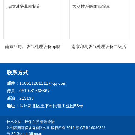
南京压铸厂废气处理设备pp喷
南京印刷废气处理设备二级活
淋塔非标制定
性炭吸附箱除臭
联系方式
邮件：
150611281111@qq.com
传真：0519-81668667
邮编：213133
地址：
常州新北区王下村民营工业园58号
技术支持：
环保在线
管理登陆
常州蓝阳环保设备有限公司
版权所有 2019
苏ICP备16030323
号-36
GoogleSitemap