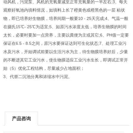
动风机，污泥泵、风机的充氧量减至正常充氧量的一半左右;3、每天
观察好氧池内填料情况，如填料上长了橙黄色或橙黑色的一层 粘状
物，即已培养好生物膜，培养间期一般要10 - 25天完成;4、气温一般
在摄氏15℃- 25℃为适宜;5、如原污水浓度太低，培养生物膜的时间
太长，必要时要加一点营养，主要以粪便为主或其它;6、PH值一定要
保证在6.5 - 8.5之间，原污水要保证达到可生化状态;7、处理工业污
水及污水，开始调试前要以生活污水为主，待生物膜培养好后，少量
的不断进其它工业污水，使生物膜适应工业污水生长，即调试正常开
始（5）优化工程结构，尽量减少占地面积；
3、代替二沉池分离和浓缩水中污泥。
产品咨询