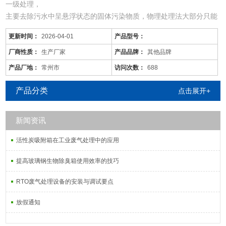
一级处理，
主要去除污水中呈悬浮状态的固体污染物质，物理处理法大部分只能
完成一级处理的要求。经过一级处理的污水，BOD一般可去除30%左
更新时间：
2026-04-01
产品型号：
右，达不到排放标准。一级处理属于二级处理的预处理。
二级处理，
厂商性质：
生产厂家
产品品牌：
其他品牌
主要去除污水中呈胶体和溶解状态的有机污染物质(BOD，COD物
产品厂地：
常州市
访问次数：
688
质)，去除率可达90%以上，使有机污染物达到排放标准。
三级处理，
产品分类
点击展开+
进一步处理难降解的有机物、氮和
新闻资讯
活性炭吸附箱在工业废气处理中的应用
提高玻璃钢生物除臭箱使用效率的技巧
RTO废气处理设备的安装与调试要点
放假通知