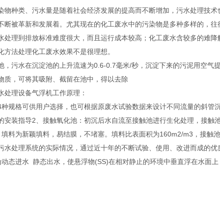
染物种类、污水量是随着社会经济发展的提高而不断增加，污水处理技术
不断被革新和发展着。尤其现在的化工废水中的污染物是多种多样的，往
水处理到排放标准难度很大，而且运行成本较高；化工废水含较多的难降
化方法处理化工废水效果不是很理想。
水在沉淀池的上升流速为0.6-0.7毫米/秒，沉淀下来的污泥用空气提至污
物质，可将其吸附、截留在池中，得以去除
水处理设备气浮机工作原理：
4种规格可供用户选择，也可根据原废水试验数据来设计不同流量的斜管
的安装指导2、接触氧化池：初沉后水自流至接触池进行生化处理，接触
，填料为新颖填料，易结膜，不堵塞。填料比表面积为160m2/m3，接触
污水处理系统的实际情况，通过近十年的不断试验、使用、改进而成的优
动态进水 静态出水，使悬浮物(SS)在相对静止的环境中垂直浮在水面上，