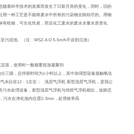
也随着科学技术的发展而发生了日新月异的变化，同时，旧的
往用一种工艺是不能将废水中所有的污染物去除殆尽的。用物
解有机物，可生化性差，而且化工废水的废水水量水质变化
泥池。（注：WSZ-A O.5-5m/h不设初沉池）
沉淀器，使用时一般都要投加凝聚剂
池分三级，总停留时间为1小时以上，其中加强型设备接触氧化
池气水比在12：1左右； 浅层气浮机 新型浅层气浮机，是我公
良污水处理设备，新型浅层气浮机与传统气浮机相比，改静态
污水在净化池内仅需2-3min，处理效率高