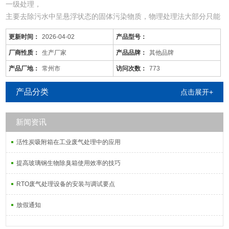
一级处理，
主要去除污水中呈悬浮状态的固体污染物质，物理处理法大部分只能
完成一级处理的要求。经过一级处理的污水，BOD一般可去除30%左
更新时间：
2026-04-02
产品型号：
右，达不到排放标准。一级处理属于二级处理的预处理。
二级处理，
厂商性质：
生产厂家
产品品牌：
其他品牌
主要去除污水中呈胶体和溶解状态的有机污染物质(BOD，COD物
产品厂地：
常州市
访问次数：
773
质)，去除率可达90%以上，使有机污染物达到排放标准。
三级处理，
产品分类
点击展开+
进一步处理难降解的有机物、氮和磷等
新闻资讯
活性炭吸附箱在工业废气处理中的应用
提高玻璃钢生物除臭箱使用效率的技巧
RTO废气处理设备的安装与调试要点
放假通知