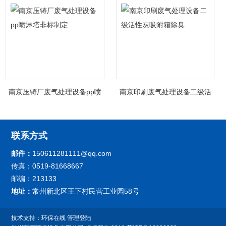
南京压铸厂废气处理设备pp喷
南京印刷废气处理设备二级活
淋塔非标制定
性炭吸附箱除臭
联系方式
邮件：
150611281111@qq.com
传真：0519-81668667
邮编：213133
地址：
常州新北区王下村民营工业园58号
技术支持：
环保在线
管理登陆