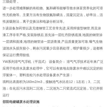
三级处理，
进一步处理难降解的有机物、氮和磷等能够导致水体富营养化的可溶
性无机物等。主要方法有生物脱氮除磷法，混凝沉淀法，砂率法，活
性炭吸附法，离子交换法和电渗分析法等。
3.该设备加药管以及无缝钢管工艺非常先进,采用焊接型钢管,而且涂
漆工序非常严格,安装除锈后,首先涂一层红丹防锈底漆,地面的钢管涂
一层调和面漆,地埋的钢管涂一层沥青漆,产品质量更加可靠.曝气生物
滤池水头损失较小，剩余污泥量少且容易处理，维护量很少，这都将
保证运行费用较低
YW系列溶气气浮机（平流式） 设备简介： 溶气气浮技术近年来广泛
应用于给排水及废水处理中，它可以有效地去除废水中难以沉淀的轻
浮絮体一、塑料造粒污水处理设备废水产生源：
填料比表面积为160m2/m3，接触池气水比在12：1左右；3、二沉
池：生化后污水流到二沉池，二沉池为二只竖流式沉淀池，它们并联
运行
邵阳电镀罐废水处理设施