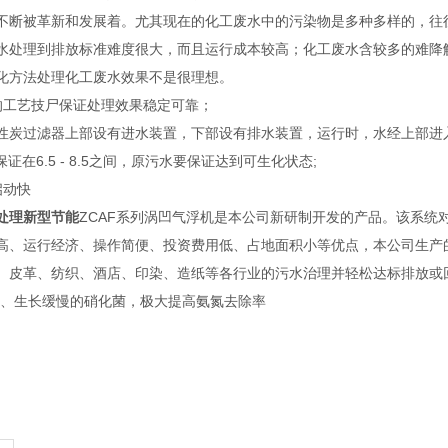
不断被革新和发展着。尤其现在的化工废水中的污染物是多种多样的，往
水处理到排放标准难度很大，而且运行成本较高；化工废水含较多的难降
化方法处理化工废水效果不是很理想。
的工艺技尸保证处理效果稳定可靠；
性炭过滤器上部设有进水装置，下部设有排水装置，运行时，水经上部进
证在6.5 - 8.5之间，原污水要保证达到可生化状态;
启动快
处理新型节能
ZCAF系列涡凹气浮机是本公司新研制开发的产品。该系统对C
高、运行经济、操作简便、投资费用低、占地面积小等优点，本公司生产
、皮革、纺织、酒店、印染、造纸等各行业的污水治理并轻松达标排放或回用
小、生长缓慢的硝化菌，极大提高氨氮去除率