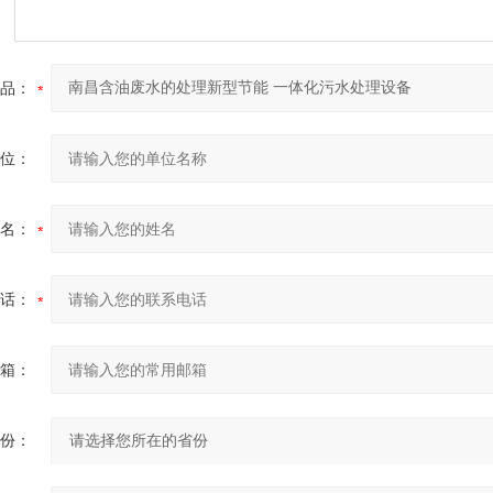
品：
位：
名：
话：
箱：
份：