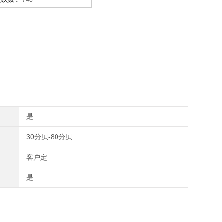
问次数：
748
是
30分贝-80分贝
客户定
是