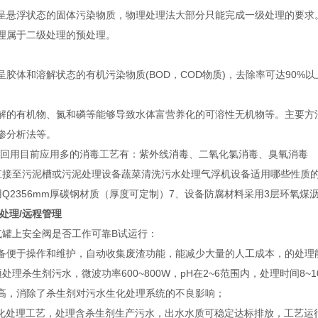
呈悬浮状态的固体污染物质，物理处理法大部分只能完成一级处理的要求。
理属于二级处理的预处理。
呈胶体和溶解状态的有机污染物质(BOD，COD物质)，去除率可达90%
解的有机物、氮和磷等能够导致水体富营养化的可溶性无机物等。主要方
渗分析法等。
与回用目前应用多的消毒工艺有：紫外线消毒、二氧化氯消毒、臭氧消毒
直接至污泥槽或污泥处理设备蔬菜清洗污水处理气浮机设备适用哪些性质
2356mm厚碳钢材质（厚度可定制）7、设备防腐材料采用3层环氧煤
处理/远程管理
气罐上安全阀是否工作可靠B试运行：
备便于操作和维护，自动收集废渣功能，能减少大量的人工成本，的处理
处理杀生剂污水，微波功率600~800W，pH在2~6范围内，处理时间8~1
高，消除了杀生剂对污水生化处理系统的不良影响；
生化处理工艺，处理含杀生剂生产污水，出水水质可稳定达标排放，工艺