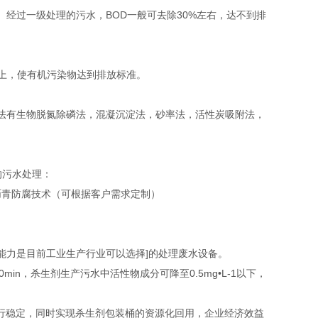
经过一级处理的污水，BOD一般可去除30%左右，达不到排
以上，使有机污染物达到排放标准。
法有生物脱氮除磷法，混凝沉淀法，砂率法，活性炭吸附法，
的污水处理：
沥青防腐技术（可根据客户需求定制）
能力是目前工业生产行业可以选择]的处理废水设备。
0min，杀生剂生产污水中活性物成分可降至0.5mg•L-1以下，
运行稳定，同时实现杀生剂包装桶的资源化回用，企业经济效益