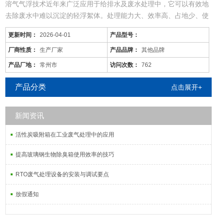
溶气气浮技术近年来广泛应用于给排水及废水处理中，它可以有效地
去除废水中难以沉淀的轻浮絮体。处理能力大、效率高、占地少、使
用范围广。
更新时间：
2026-04-01
产品型号：
一、主要特点
（3）系统消毒剂采用氯饼接触消毒方式，氯饼与污水中某些化合物
厂商性质：
生产厂家
产品品牌：
其他品牌
（如氨、氮、醇、醛酯等）不发生反应，保证了游离氯的含量和消毒
产品厂地：
常州市
访问次数：
762
效果，实践证实氯饼消毒的杀菌能力很适用于生活污水水质特性，对
大肠、病菌等有很好的杀菌作用，是一种
产品分类
点击展开+
新闻资讯
活性炭吸附箱在工业废气处理中的应用
提高玻璃钢生物除臭箱使用效率的技巧
RTO废气处理设备的安装与调试要点
放假通知