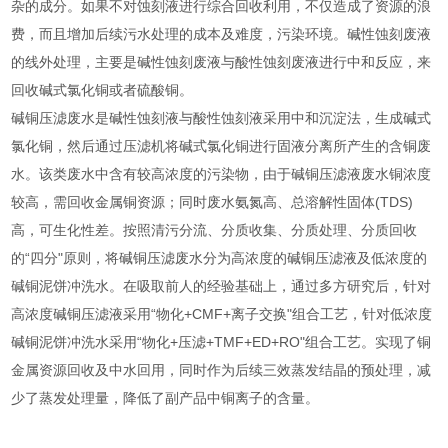
杂的成分。如果不对蚀刻液进行综合回收利用，不仅造成了资源的浪
费，而且增加后续污水处理的成本及难度，污染环境。碱性蚀刻废液
的线外处理，主要是碱性蚀刻废液与酸性蚀刻废液进行中和反应，来
回收碱式氯化铜或者硫酸铜。
碱铜压滤废水是碱性蚀刻液与酸性蚀刻液采用中和沉淀法，生成碱式
氯化铜，然后通过压滤机将碱式氯化铜进行固液分离所产生的含铜废
水。该类废水中含有较高浓度的污染物，由于碱铜压滤液废水铜浓度
较高，需回收金属铜资源；同时废水氨氮高、总溶解性固体(TDS)
高，可生化性差。按照清污分流、分质收集、分质处理、分质回收
的“四分"原则，将碱铜压滤废水分为高浓度的碱铜压滤液及低浓度的
碱铜泥饼冲洗水。在吸取前人的经验基础上，通过多方研究后，针对
高浓度碱铜压滤液采用“物化+CMF+离子交换"组合工艺，针对低浓度
碱铜泥饼冲洗水采用“物化+压滤+TMF+ED+RO"组合工艺。实现了铜
金属资源回收及中水回用，同时作为后续三效蒸发结晶的预处理，减
少了蒸发处理量，降低了副产品中铜离子的含量。