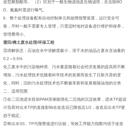
改型聚胺酯等。 （2）区别于一般生物滤池及生物滤塔，在去除BO
D、氨氮时需进行曝气。
6、整个处理设备配有自动控制单元和故障报警装置，运行安全可
靠，平时一般不需要专人管理，只需适时地对设备进行维护和保养，
管理费用小。
莆田/稀土废水处理/环保工程
③溶解状态：石油在水中溶解度极小，溶于水的油品占废水含油量的
0.2～0.5%
化工废水中的污染物种类、污水量是随着社会经济发展的提高而不断
增加，污水处理技术也随着科学技术的发展而发生了日新月异的变
化，同时，旧的污水处理技术也不断被革新和发展着隔油池的分类
二、适用范围
①在二沉池进水投加PAM溶液能强化二沉池的沉淀效果，进水TP超设
计负荷对出水TP的直接影响在改造后已降低近1/2，改造后出水TP更
趋于稳定。
②将出水SS、TP与预警值进行比较，等效工序能力指数均优于改造