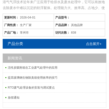
溶气气浮技术近年来广泛应用于给排水及废水处理中，它可以有效地
去除废水中难以沉淀的轻浮絮体。处理能力大、效率高、占地少、使
用范围广。
更新时间：
2026-04-01
产品型号：
总共有六部分组成：调节池；接触氧化池；二沉池；消毒装置；污泥
处理机；风机，
厂商性质：
生产厂家
产品品牌：
其他品牌
一体化生活污水专用处理设备，埋地设计
产品厂地：
常州市
访问次数：
838
（1）用粒状填料作为生物载体，如陶粒、焦炭、石英砂、活性炭、
改型聚胺酯等。 （2）区别于一般生物滤池及生物滤塔，在去除BOD
产品分类
点击展开+
新闻资讯
活性炭吸附箱在工业废气处理中的应用
提高玻璃钢生物除臭箱使用效率的技巧
RTO废气处理设备的安装与调试要点
放假通知