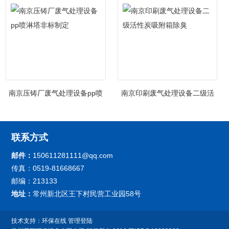
南京压铸厂废气处理设备pp喷
南京印刷废气处理设备二级活
淋塔非标制定
性炭吸附箱除臭
联系方式
邮件：
150611281111@qq.com
传真：0519-81668667
邮编：213133
地址：
常州新北区王下村民营工业园58号
技术支持：
环保在线
管理登陆