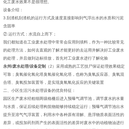
化工废水效果不是很理想。
设备介绍：
3.刮渣机刮渣机的运行方式及速度直接影响到气浮出水的水质和污泥
含固率
②.运行方式：水流自上而下；
我们都知道在工业废水处理中常常会应用到填料，作为一种比较常见
的处理方法，如何去直观的了解才能更好的去运用并解决好工业废水
的处理，并且做到达标排放，首先对工业废水进行了解化验
永州/废水处理/设备定制
（2）采用成熟的工艺技尸保证处理效果稳定
可靠；臭氧催化氧化塔臭氧催化氧化塔，也称为臭氧反应器、臭氧混
合塔、臭氧投加装置等，是实现臭氧氧化反应的关键装置
二、小区生活污水处理设备的优良特征：
园区生产废水经粗细两级格栅后进入预曝气调节池，调节废水的水量
与水质，保证后续处理构筑物能够持续稳定运行；预曝气调节池出水
提升至溶气气浮装置，利用水中各种原有溶解、悬浮物质表面活性的
差异，或投加药剂而产生的表面活性的差异对废水中的动植物油进行