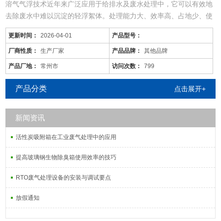
溶气气浮技术近年来广泛应用于给排水及废水处理中，它可以有效地
去除废水中难以沉淀的轻浮絮体。处理能力大、效率高、占地少、使
用范围广。
更新时间：
2026-04-01
产品型号：
3、化粪池进出口管前，应设排水检查。
臭氧催化氧化塔
厂商性质：
生产厂家
产品品牌：
其他品牌
臭氧催化氧化塔，也称为臭氧反应器、臭氧混合塔、臭氧投加装置
产品厂地：
常州市
访问次数：
799
等，是实现臭氧氧化反应的关键装置
主要去除污水中呈胶体和溶解状态的有机污染物质(BOD，COD物
产品分类
点击展开+
质)，去除率可达90%以上，使
新闻资讯
活性炭吸附箱在工业废气处理中的应用
提高玻璃钢生物除臭箱使用效率的技巧
RTO废气处理设备的安装与调试要点
放假通知