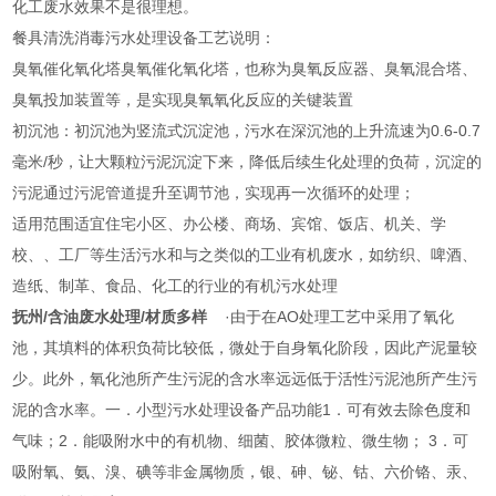
化工废水效果不是很理想。
餐具清洗消毒污水处理设备工艺说明：
臭氧催化氧化塔臭氧催化氧化塔，也称为臭氧反应器、臭氧混合塔、
臭氧投加装置等，是实现臭氧氧化反应的关键装置
初沉池：初沉池为竖流式沉淀池，污水在深沉池的上升流速为0.6-0.7
毫米/秒，让大颗粒污泥沉淀下来，降低后续生化处理的负荷，沉淀的
污泥通过污泥管道提升至调节池，实现再一次循环的处理；
适用范围适宜住宅小区、办公楼、商场、宾馆、饭店、机关、学
校、、工厂等生活污水和与之类似的工业有机废水，如纺织、啤酒、
造纸、制革、食品、化工的行业的有机污水处理
抚州/含油废水处理/材质多样
·由于在AO处理工艺中采用了氧化
池，其填料的体积负荷比较低，微处于自身氧化阶段，因此产泥量较
少。此外，氧化池所产生污泥的含水率远远低于活性污泥池所产生污
泥的含水率。一．小型污水处理设备产品功能1．可有效去除色度和
气味；2．能吸附水中的有机物、细菌、胶体微粒、微生物； 3．可
吸附氧、氨、溴、碘等非金属物质，银、砷、铋、钴、六价铬、汞、