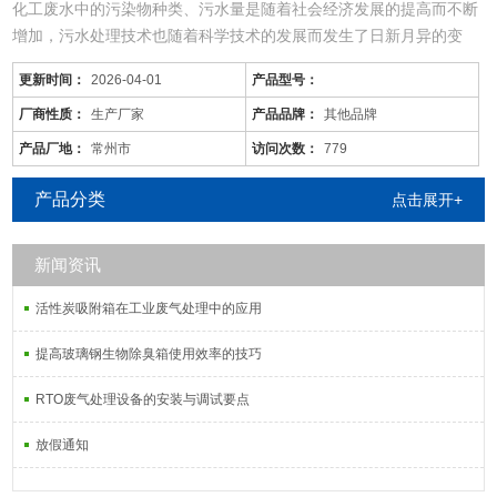
化工废水中的污染物种类、污水量是随着社会经济发展的提高而不断
增加，污水处理技术也随着科学技术的发展而发生了日新月异的变
化，同时，旧的污水处理技术也不断被革新和发展着。尤其现在的化
更新时间：
2026-04-01
产品型号：
工废水中的污染物是多种多样的，往往用一种工艺是不能将废水中所
有的污染物去除殆尽的。用物化工艺将化工废水处理到排放标准难度
厂商性质：
生产厂家
产品品牌：
其他品牌
很大，而且运行成本较高；化工废水含较多的难降解有机物，可生化
产品厂地：
常州市
访问次数：
779
性差，而且
产品分类
点击展开+
新闻资讯
活性炭吸附箱在工业废气处理中的应用
提高玻璃钢生物除臭箱使用效率的技巧
RTO废气处理设备的安装与调试要点
放假通知